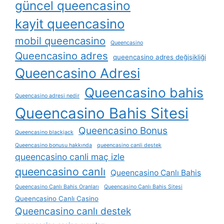
güncel queencasino
kayit queencasino
mobil queencasino
Queencasino
Queencasino adres
queencasino adres değişikliği
Queencasino Adresi
Queencasino bahis
Queencasino adresi nedir
Queencasino Bahis Sitesi
Queencasino Bonus
Queencasino blackjack
Queencasino bonusu hakkında
queencasino canli destek
queencasino canli maç izle
queencasino canlı
Queencasino Canlı Bahis
Queencasino Canlı Bahis Oranları
Queencasino Canlı Bahis Sitesi
Queencasino Canlı Casino
Queencasino canlı destek