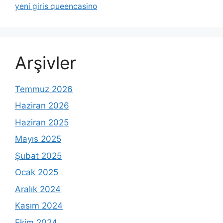
yeni giris queencasino
Arşivler
Temmuz 2026
Haziran 2026
Haziran 2025
Mayıs 2025
Şubat 2025
Ocak 2025
Aralık 2024
Kasım 2024
Ekim 2024