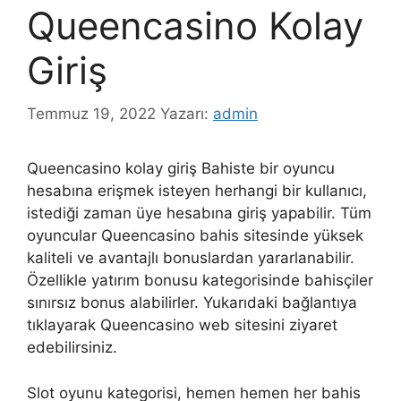
Queencasino Kolay
Giriş
Temmuz 19, 2022
Yazarı:
admin
Queencasino kolay giriş Bahiste bir oyuncu
hesabına erişmek isteyen herhangi bir kullanıcı,
istediği zaman üye hesabına giriş yapabilir. Tüm
oyuncular Queencasino bahis sitesinde yüksek
kaliteli ve avantajlı bonuslardan yararlanabilir.
Özellikle yatırım bonusu kategorisinde bahisçiler
sınırsız bonus alabilirler. Yukarıdaki bağlantıya
tıklayarak Queencasino web sitesini ziyaret
edebilirsiniz.
Slot oyunu kategorisi, hemen hemen her bahis