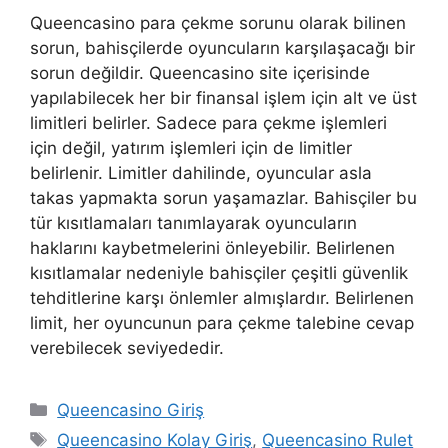
Queencasino para çekme sorunu olarak bilinen
sorun, bahisçilerde oyuncuların karşılaşacağı bir
sorun değildir. Queencasino site içerisinde
yapılabilecek her bir finansal işlem için alt ve üst
limitleri belirler. Sadece para çekme işlemleri
için değil, yatırım işlemleri için de limitler
belirlenir. Limitler dahilinde, oyuncular asla
takas yapmakta sorun yaşamazlar. Bahisçiler bu
tür kısıtlamaları tanımlayarak oyuncuların
haklarını kaybetmelerini önleyebilir. Belirlenen
kısıtlamalar nedeniyle bahisçiler çeşitli güvenlik
tehditlerine karşı önlemler almışlardır. Belirlenen
limit, her oyuncunun para çekme talebine cevap
verebilecek seviyededir.
Kategoriler
Queencasino Giriş
Etiketler
Queencasino Kolay Giriş
,
Queencasino Rulet