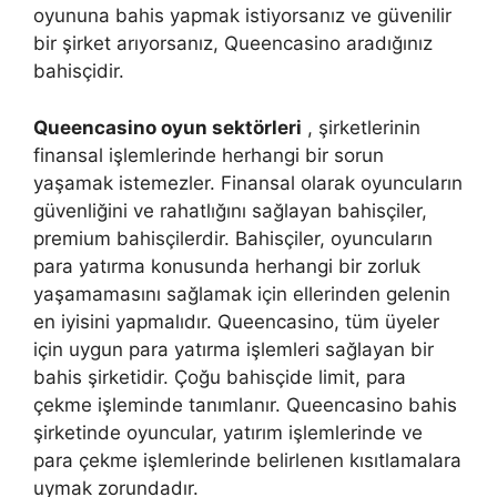
oyununa bahis yapmak istiyorsanız ve güvenilir
bir şirket arıyorsanız, Queencasino aradığınız
bahisçidir.
Queencasino oyun sektörleri
, şirketlerinin
finansal işlemlerinde herhangi bir sorun
yaşamak istemezler. Finansal olarak oyuncuların
güvenliğini ve rahatlığını sağlayan bahisçiler,
premium bahisçilerdir. Bahisçiler, oyuncuların
para yatırma konusunda herhangi bir zorluk
yaşamamasını sağlamak için ellerinden gelenin
en iyisini yapmalıdır. Queencasino, tüm üyeler
için uygun para yatırma işlemleri sağlayan bir
bahis şirketidir. Çoğu bahisçide limit, para
çekme işleminde tanımlanır. Queencasino bahis
şirketinde oyuncular, yatırım işlemlerinde ve
para çekme işlemlerinde belirlenen kısıtlamalara
uymak zorundadır.