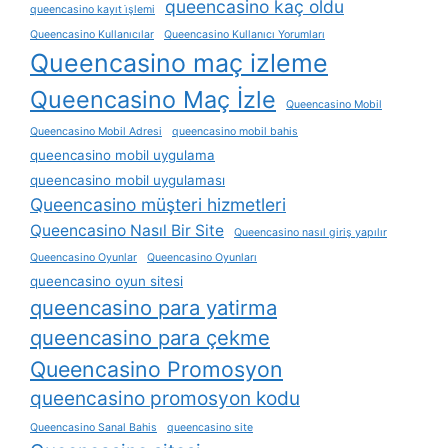
queencasino kaç oldu
queencasino kayıt i̇şlemi
Queencasino Kullanıcılar
Queencasino Kullanıcı Yorumları
Queencasino maç izleme
Queencasino Maç İzle
Queencasino Mobil
Queencasino Mobil Adresi
queencasino mobil bahis
queencasino mobil uygulama
queencasino mobil uygulaması
Queencasino müşteri hizmetleri
Queencasino Nasıl Bir Site
Queencasino nasıl giriş yapılır
Queencasino Oyunlar
Queencasino Oyunları
queencasino oyun sitesi
queencasino para yatirma
queencasino para çekme
Queencasino Promosyon
queencasino promosyon kodu
Queencasino Sanal Bahis
queencasino site