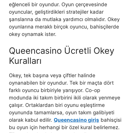
eğlenceli bir oyundur. Oyun çerçevesinde
oyuncular, geliştirdikleri stratejiler kadar
şanslarına da mutlaka yardımcı olmalıdır. Okey
oyunlarına meraklı birçok oyuncu, bahisçilerde
okey oynamak ister.
Queencasino Ücretli Okey
Kuralları
Okey, tek başına veya çiftler halinde
oynanabilen bir oyundur. Tek bir maçta dört
farklı oyuncu birbiriyle yarışıyor. Co-op
modunda iki takım birbirini ikili olarak yenmeye
çalışır. Ortaklardan biri oyunu eşleştirme
oyununda tamamlarsa, oyun takım galibiyeti
olarak kabul edilir.
Queencasino giriş
bahisçisi
bu oyun için herhangi bir özel kural belirlemez.