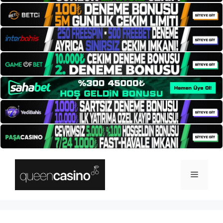
İçeriğe
atla
Menü