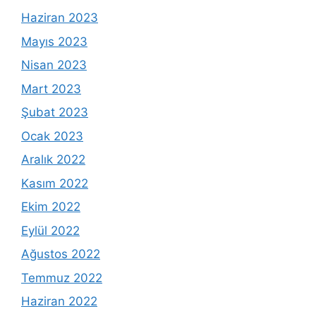
Haziran 2023
Mayıs 2023
Nisan 2023
Mart 2023
Şubat 2023
Ocak 2023
Aralık 2022
Kasım 2022
Ekim 2022
Eylül 2022
Ağustos 2022
Temmuz 2022
Haziran 2022