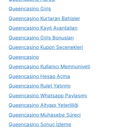
Queencasino Giriş
Queencasino Kurtaran Bahisler
Queencasino Kayıt Avantajları
Queencasino Giriş Bonusları
Queencasino Kupon Seçenekleri
Queencasino
Queencasino Kullanıcı Memnuniyeti
Queencasino Hesap Açma
Queencasino Rulet Yatırımı
Queencasino Whatsapp Paylaşımı
Queencasino Altyapı Yeterliliği
Queencasino Muhasebe Süreci
Queencasino Sonuç İzleme