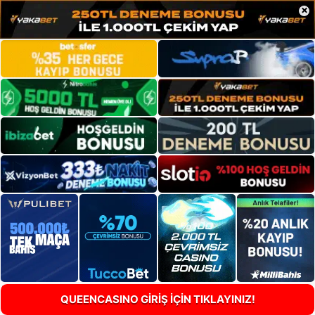
×
QUEENCASINO GİRİŞ İÇİN TIKLAYINIZ!