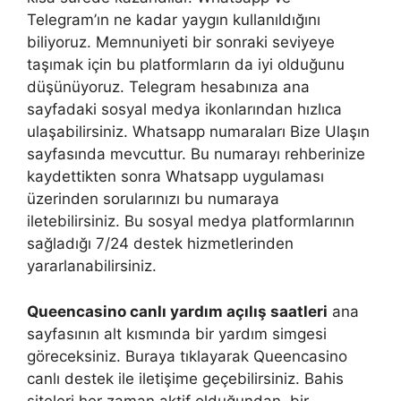
Telegram’ın ne kadar yaygın kullanıldığını
biliyoruz. Memnuniyeti bir sonraki seviyeye
taşımak için bu platformların da iyi olduğunu
düşünüyoruz. Telegram hesabınıza ana
sayfadaki sosyal medya ikonlarından hızlıca
ulaşabilirsiniz. Whatsapp numaraları Bize Ulaşın
sayfasında mevcuttur. Bu numarayı rehberinize
kaydettikten sonra Whatsapp uygulaması
üzerinden sorularınızı bu numaraya
iletebilirsiniz. Bu sosyal medya platformlarının
sağladığı 7/24 destek hizmetlerinden
yararlanabilirsiniz.
Queencasino canlı yardım açılış saatleri
ana
sayfasının alt kısmında bir yardım simgesi
göreceksiniz. Buraya tıklayarak Queencasino
canlı destek ile iletişime geçebilirsiniz. Bahis
siteleri her zaman aktif olduğundan, bir