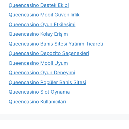
Queencasino Destek Ekibi
Queencasino Mobil Güvenilirlik
Queencasino Oyun Etkileşimi
Queencasino Kolay Erişim
Queencasino Bahis Sitesi Yatırım Ticareti
Queencasino Depozito Seçenekleri
Queencasino Mobil Uyum
Queencasino Oyun Deneyimi
Queencasino Popüler Bahis Sitesi
Queencasino Slot Oynama
Queencasino Kullanıcıları