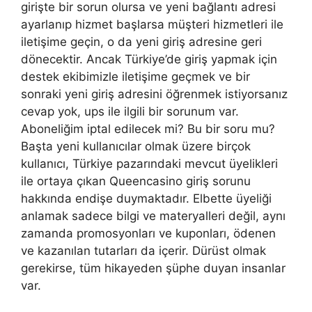
girişte bir sorun olursa ve yeni bağlantı adresi
ayarlanıp hizmet başlarsa müşteri hizmetleri ile
iletişime geçin, o da yeni giriş adresine geri
dönecektir. Ancak Türkiye’de giriş yapmak için
destek ekibimizle iletişime geçmek ve bir
sonraki yeni giriş adresini öğrenmek istiyorsanız
cevap yok, ups ile ilgili bir sorunum var.
Aboneliğim iptal edilecek mi? Bu bir soru mu?
Başta yeni kullanıcılar olmak üzere birçok
kullanıcı, Türkiye pazarındaki mevcut üyelikleri
ile ortaya çıkan Queencasino giriş sorunu
hakkında endişe duymaktadır. Elbette üyeliği
anlamak sadece bilgi ve materyalleri değil, aynı
zamanda promosyonları ve kuponları, ödenen
ve kazanılan tutarları da içerir. Dürüst olmak
gerekirse, tüm hikayeden şüphe duyan insanlar
var.