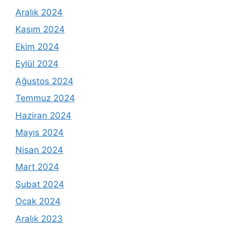
Aralık 2024
Kasım 2024
Ekim 2024
Eylül 2024
Ağustos 2024
Temmuz 2024
Haziran 2024
Mayıs 2024
Nisan 2024
Mart 2024
Şubat 2024
Ocak 2024
Aralık 2023