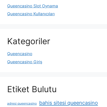
Queencasino Slot Oynama
Queencasino Kullanıcıları
Kategoriler
Queencasino
Queencasino Giriş
Etiket Bulutu
bahis sitesi queencasino
adresi queencasino