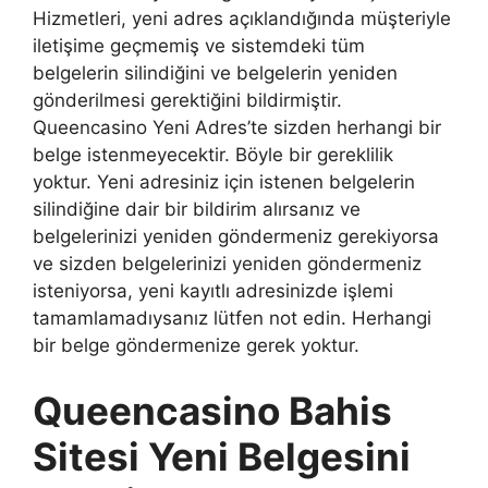
Hizmetleri, yeni adres açıklandığında müşteriyle
iletişime geçmemiş ve sistemdeki tüm
belgelerin silindiğini ve belgelerin yeniden
gönderilmesi gerektiğini bildirmiştir.
Queencasino Yeni Adres’te sizden herhangi bir
belge istenmeyecektir. Böyle bir gereklilik
yoktur. Yeni adresiniz için istenen belgelerin
silindiğine dair bir bildirim alırsanız ve
belgelerinizi yeniden göndermeniz gerekiyorsa
ve sizden belgelerinizi yeniden göndermeniz
isteniyorsa, yeni kayıtlı adresinizde işlemi
tamamlamadıysanız lütfen not edin. Herhangi
bir belge göndermenize gerek yoktur.
Queencasino Bahis
Sitesi Yeni Belgesini