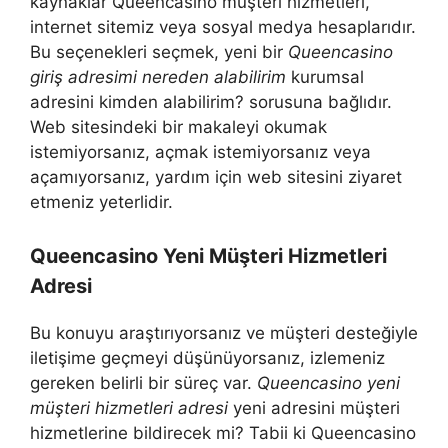
kaynaklar Queencasino müşteri hizmetleri,
internet sitemiz veya sosyal medya hesaplarıdır.
Bu seçenekleri seçmek, yeni bir
Queencasino
giriş adresimi nereden alabilirim
kurumsal
adresini kimden alabilirim? sorusuna bağlıdır.
Web sitesindeki bir makaleyi okumak
istemiyorsanız, açmak istemiyorsanız veya
açamıyorsanız, yardım için web sitesini ziyaret
etmeniz yeterlidir.
Queencasino Yeni Müşteri Hizmetleri
Adresi
Bu konuyu araştırıyorsanız ve müşteri desteğiyle
iletişime geçmeyi düşünüyorsanız, izlemeniz
gereken belirli bir süreç var.
Queencasino yeni
müşteri hizmetleri adresi
yeni adresini müşteri
hizmetlerine bildirecek mi? Tabii ki Queencasino