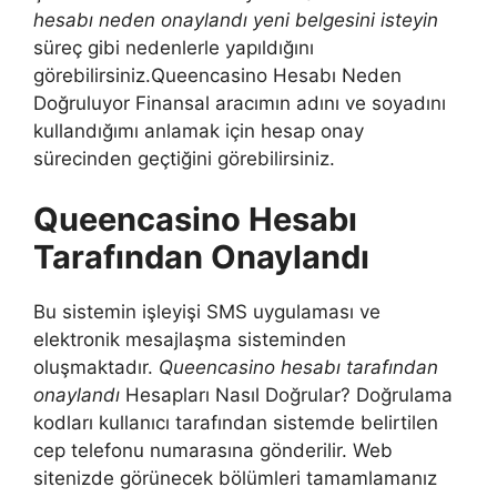
hesabı neden onaylandı yeni belgesini isteyin
süreç gibi nedenlerle yapıldığını
görebilirsiniz.Queencasino Hesabı Neden
Doğruluyor Finansal aracımın adını ve soyadını
kullandığımı anlamak için hesap onay
sürecinden geçtiğini görebilirsiniz.
Queencasino Hesabı
Tarafından Onaylandı
Bu sistemin işleyişi SMS uygulaması ve
elektronik mesajlaşma sisteminden
oluşmaktadır.
Queencasino hesabı tarafından
onaylandı
Hesapları Nasıl Doğrular? Doğrulama
kodları kullanıcı tarafından sistemde belirtilen
cep telefonu numarasına gönderilir. Web
sitenizde görünecek bölümleri tamamlamanız