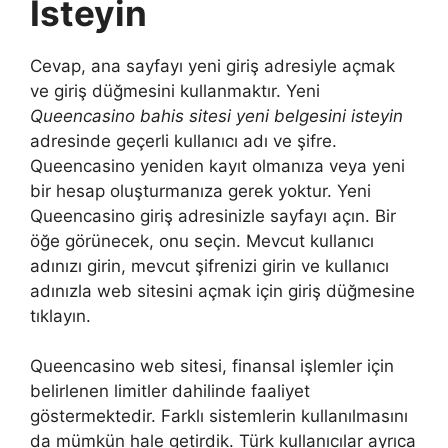
Isteyin
Cevap, ana sayfayı yeni giriş adresiyle açmak
ve giriş düğmesini kullanmaktır. Yeni
Queencasino bahis sitesi yeni belgesini isteyin
adresinde geçerli kullanıcı adı ve şifre.
Queencasino yeniden kayıt olmanıza veya yeni
bir hesap oluşturmanıza gerek yoktur. Yeni
Queencasino giriş adresinizle sayfayı açın. Bir
öğe görünecek, onu seçin. Mevcut kullanıcı
adınızı girin, mevcut şifrenizi girin ve kullanıcı
adınızla web sitesini açmak için giriş düğmesine
tıklayın.
Queencasino web sitesi, finansal işlemler için
belirlenen limitler dahilinde faaliyet
göstermektedir. Farklı sistemlerin kullanılmasını
da mümkün hale getirdik. Türk kullanıcılar ayrıca