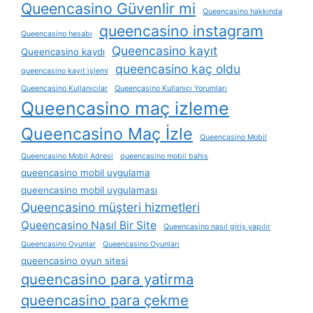
Queencasino Güvenlir mi
Queencasino hakkında
queencasino instagram
Queencasino hesabı
Queencasino kayıt
Queencasino kaydı
queencasino kaç oldu
queencasino kayıt i̇şlemi
Queencasino Kullanıcılar
Queencasino Kullanıcı Yorumları
Queencasino maç izleme
Queencasino Maç İzle
Queencasino Mobil
Queencasino Mobil Adresi
queencasino mobil bahis
queencasino mobil uygulama
queencasino mobil uygulaması
Queencasino müşteri hizmetleri
Queencasino Nasıl Bir Site
Queencasino nasıl giriş yapılır
Queencasino Oyunlar
Queencasino Oyunları
queencasino oyun sitesi
queencasino para yatirma
queencasino para çekme