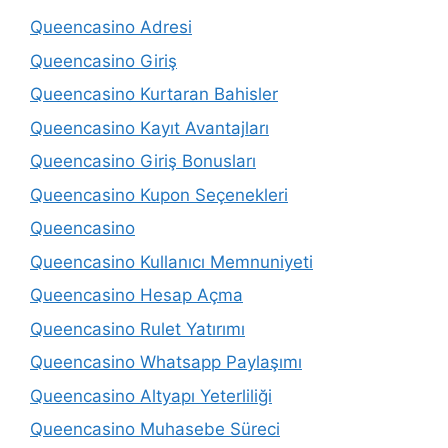
Queencasino Adresi
Queencasino Giriş
Queencasino Kurtaran Bahisler
Queencasino Kayıt Avantajları
Queencasino Giriş Bonusları
Queencasino Kupon Seçenekleri
Queencasino
Queencasino Kullanıcı Memnuniyeti
Queencasino Hesap Açma
Queencasino Rulet Yatırımı
Queencasino Whatsapp Paylaşımı
Queencasino Altyapı Yeterliliği
Queencasino Muhasebe Süreci