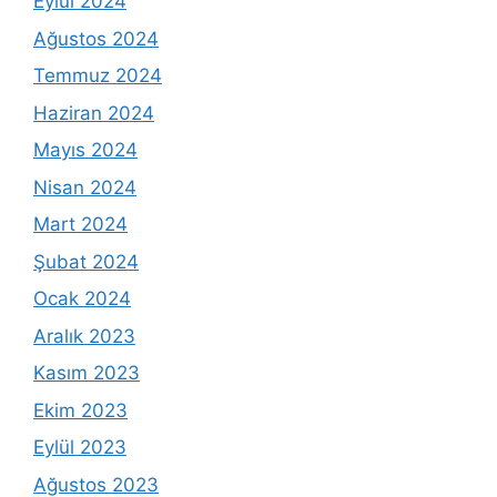
Eylül 2024
Ağustos 2024
Temmuz 2024
Haziran 2024
Mayıs 2024
Nisan 2024
Mart 2024
Şubat 2024
Ocak 2024
Aralık 2023
Kasım 2023
Ekim 2023
Eylül 2023
Ağustos 2023