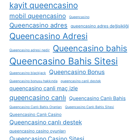
kayit queencasino
mobil queencasino
Queencasino
Queencasino adres
queencasino adres değişikliği
Queencasino Adresi
Queencasino bahis
Queencasino adresi nedir
Queencasino Bahis Sitesi
Queencasino Bonus
Queencasino blackjack
Queencasino bonusu hakkında
queencasino canli destek
queencasino canli maç izle
queencasino canlı
Queencasino Canlı Bahis
Queencasino Canlı Bahis Oranları
Queencasino Canlı Bahis Sitesi
Queencasino Canlı Casino
Queencasino canlı destek
queencasino casino oyunları
Queencasino Casino Sitesi