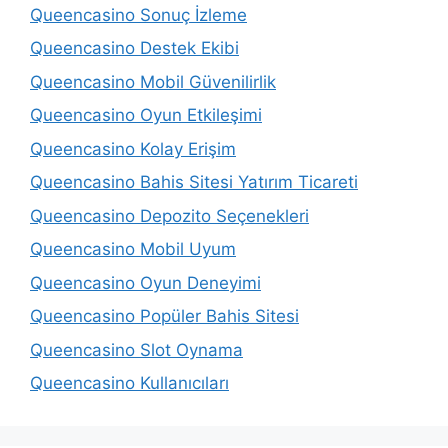
Queencasino Sonuç İzleme
Queencasino Destek Ekibi
Queencasino Mobil Güvenilirlik
Queencasino Oyun Etkileşimi
Queencasino Kolay Erişim
Queencasino Bahis Sitesi Yatırım Ticareti
Queencasino Depozito Seçenekleri
Queencasino Mobil Uyum
Queencasino Oyun Deneyimi
Queencasino Popüler Bahis Sitesi
Queencasino Slot Oynama
Queencasino Kullanıcıları