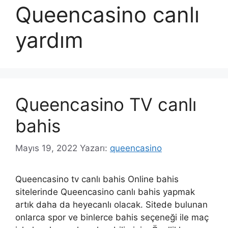
Queencasino canlı
yardım
Queencasino TV canlı
bahis
Mayıs 19, 2022
Yazarı:
queencasino
Queencasino tv canlı bahis Online bahis
sitelerinde Queencasino canlı bahis yapmak
artık daha da heyecanlı olacak. Sitede bulunan
onlarca spor ve binlerce bahis seçeneği ile maç