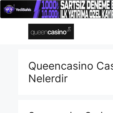
İçeriğe
atla
Queencasino Cas
Nelerdir