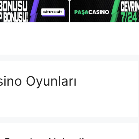
ino Oyunları