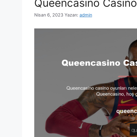
Queencasino Casino 
Nisan 6, 2023
Yazarı:
admin