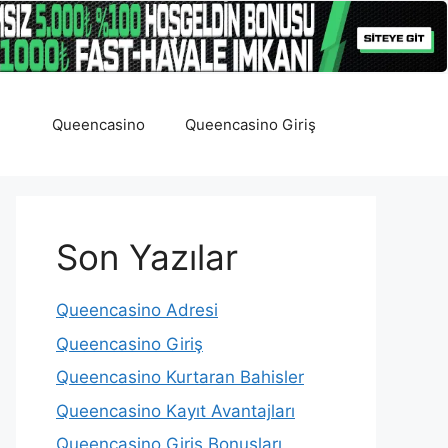
Queencasino
Queencasino Giriş
Son Yazılar
Queencasino Adresi
Queencasino Giriş
Queencasino Kurtaran Bahisler
Queencasino Kayıt Avantajları
Queencasino Giriş Bonusları