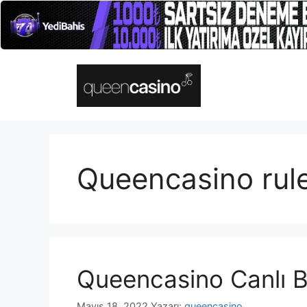
İçeriğe
atla
Queencasino rule
Queencasino Canlı B
Mayıs 18, 2022
Yazarı:
queencasino