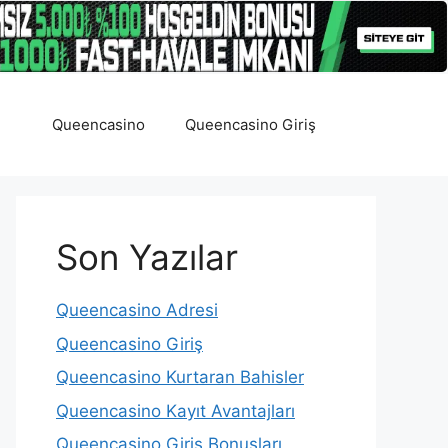
Queencasino
Queencasino Giriş
Son Yazılar
Queencasino Adresi
Queencasino Giriş
Queencasino Kurtaran Bahisler
Queencasino Kayıt Avantajları
Queencasino Giriş Bonusları