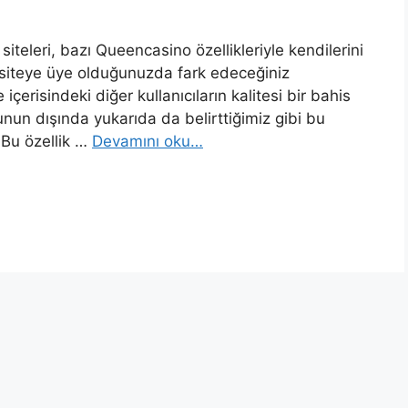
siteleri, bazı Queencasino özellikleriyle kendilerini
 siteye üye olduğunuzda fark edeceğiniz
içerisindeki diğer kullanıcıların kalitesi bir bahis
unun dışında yukarıda da belirttiğimiz gibi bu
. Bu özellik …
Devamını oku…