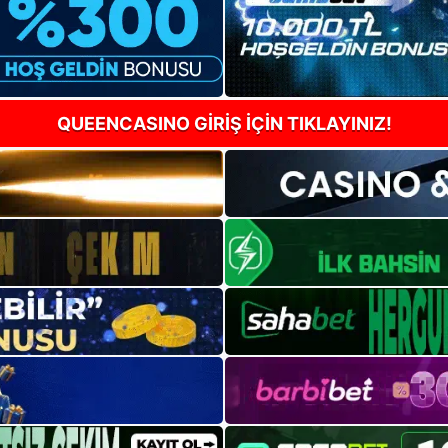
QUEENCASINO GİRİŞ İÇİN TIKLAYINIZ!