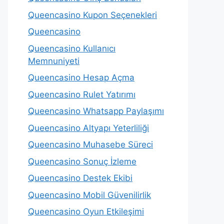
Queencasino Kupon Seçenekleri
Queencasino
Queencasino Kullanıcı
Memnuniyeti
Queencasino Hesap Açma
Queencasino Rulet Yatırımı
Queencasino Whatsapp Paylaşımı
Queencasino Altyapı Yeterliliği
Queencasino Muhasebe Süreci
Queencasino Sonuç İzleme
Queencasino Destek Ekibi
Queencasino Mobil Güvenilirlik
Queencasino Oyun Etkileşimi