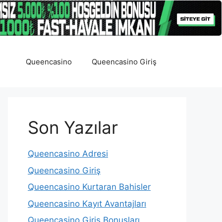
Queencasino
Queencasino Giriş
Son Yazılar
Queencasino Adresi
Queencasino Giriş
Queencasino Kurtaran Bahisler
Queencasino Kayıt Avantajları
Queencasino Giriş Bonusları