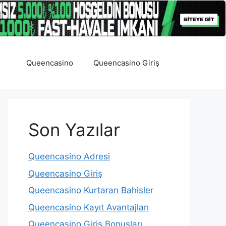
Queencasino
Queencasino Giriş
Son Yazılar
Queencasino Adresi
Queencasino Giriş
Queencasino Kurtaran Bahisler
Queencasino Kayıt Avantajları
Queencasino Giriş Bonusları