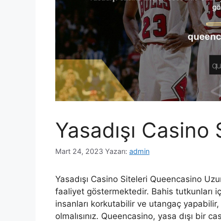
Yasadışı Casino 
Mart 24, 2023
Yazarı:
admin
Yasadışı Casino Siteleri Queencasino Uzun 
faaliyet göstermektedir. Bahis tutkunları iç
insanları korkutabilir ve utangaç yapabilir
olmalısınız. Queencasino, yasa dışı bir cas