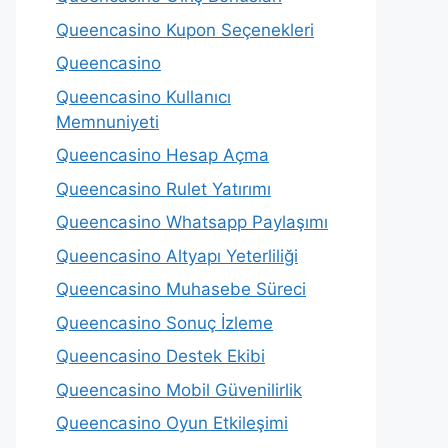
Queencasino Kupon Seçenekleri
Queencasino
Queencasino Kullanıcı
Memnuniyeti
Queencasino Hesap Açma
Queencasino Rulet Yatırımı
Queencasino Whatsapp Paylaşımı
Queencasino Altyapı Yeterliliği
Queencasino Muhasebe Süreci
Queencasino Sonuç İzleme
Queencasino Destek Ekibi
Queencasino Mobil Güvenilirlik
Queencasino Oyun Etkileşimi