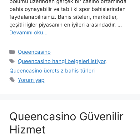
bölümü üzerinden gerçek bir casino ortamında
bahis oynayabilir ve tabii ki spor bahislerinden
faydalanabilirsiniz. Bahis siteleri, marketler,
çeşitli ligler piyasanın en iyileri arasındadır. …
Devamını oku…
Kategoriler
Queencasino
Etiketler
Queencasino hangi belgeleri istiyor
,
Queencasino ücretsiz bahis türleri
Yorum yap
Queencasino Güvenilir
Hizmet