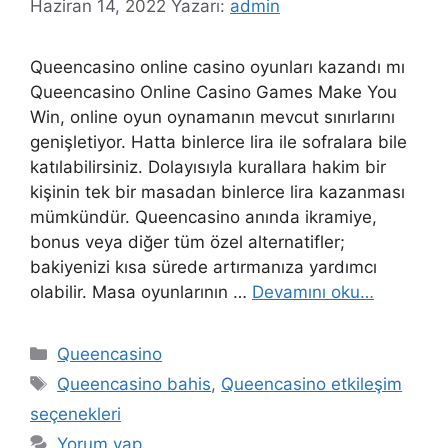
Haziran 14, 2022
Yazarı:
admin
Queencasino online casino oyunları kazandı mı
Queencasino Online Casino Games Make You
Win, online oyun oynamanın mevcut sınırlarını
genişletiyor. Hatta binlerce lira ile sofralara bile
katılabilirsiniz. Dolayısıyla kurallara hakim bir
kişinin tek bir masadan binlerce lira kazanması
mümkündür. Queencasino anında ikramiye,
bonus veya diğer tüm özel alternatifler;
bakiyenizi kısa sürede artırmanıza yardımcı
olabilir. Masa oyunlarının …
Devamını oku…
Kategoriler
Queencasino
Etiketler
Queencasino bahis
,
Queencasino etkileşim
seçenekleri
Yorum yap