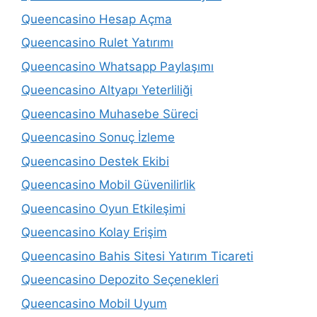
Queencasino Hesap Açma
Queencasino Rulet Yatırımı
Queencasino Whatsapp Paylaşımı
Queencasino Altyapı Yeterliliği
Queencasino Muhasebe Süreci
Queencasino Sonuç İzleme
Queencasino Destek Ekibi
Queencasino Mobil Güvenilirlik
Queencasino Oyun Etkileşimi
Queencasino Kolay Erişim
Queencasino Bahis Sitesi Yatırım Ticareti
Queencasino Depozito Seçenekleri
Queencasino Mobil Uyum