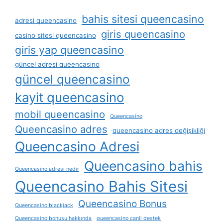
bahis sitesi queencasino
adresi queencasino
giris queencasino
casino sitesi queencasino
giris yap queencasino
güncel adresi queencasino
güncel queencasino
kayit queencasino
mobil queencasino
Queencasino
Queencasino adres
queencasino adres değişikliği
Queencasino Adresi
Queencasino bahis
Queencasino adresi nedir
Queencasino Bahis Sitesi
Queencasino Bonus
Queencasino blackjack
Queencasino bonusu hakkında
queencasino canli destek