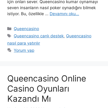
için onları sever. Queencasino kumar oynamayı
seven insanların nasıl poker oynadığını bilmek
istiyor. Bu, özellikle …
Devamını oku…
Kategoriler
Queencasino
Etiketler
Queencasino canlı destek
,
Queencasino
nasıl para yatırılır
Yorum yap
Queencasino Online
Casino Oyunları
Kazandı Mı