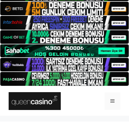
İçeriğe
atla
Menü