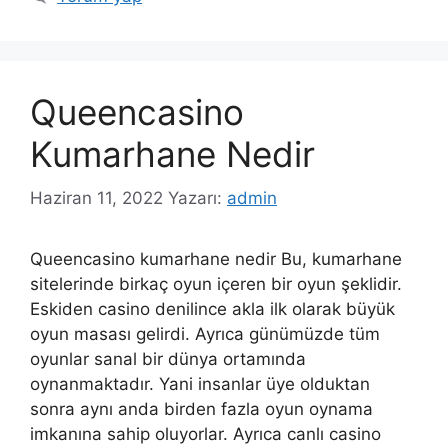
Queencasino
Kumarhane Nedir
Haziran 11, 2022
Yazarı:
admin
Queencasino kumarhane nedir Bu, kumarhane
sitelerinde birkaç oyun içeren bir oyun şeklidir.
Eskiden casino denilince akla ilk olarak büyük
oyun masası gelirdi. Ayrıca günümüzde tüm
oyunlar sanal bir dünya ortamında
oynanmaktadır. Yani insanlar üye olduktan
sonra aynı anda birden fazla oyun oynama
imkanına sahip oluyorlar. Ayrıca canlı casino