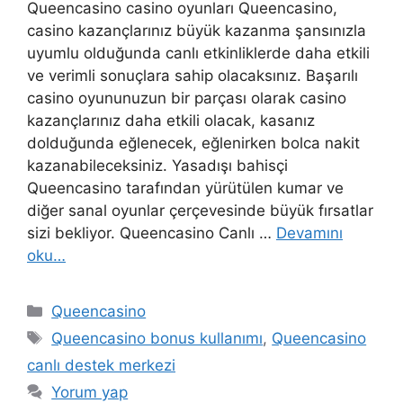
Queencasino casino oyunları Queencasino,
casino kazançlarınız büyük kazanma şansınızla
uyumlu olduğunda canlı etkinliklerde daha etkili
ve verimli sonuçlara sahip olacaksınız. Başarılı
casino oyununuzun bir parçası olarak casino
kazançlarınız daha etkili olacak, kasanız
dolduğunda eğlenecek, eğlenirken bolca nakit
kazanabileceksiniz. Yasadışı bahisçi
Queencasino tarafından yürütülen kumar ve
diğer sanal oyunlar çerçevesinde büyük fırsatlar
sizi bekliyor. Queencasino Canlı …
Devamını
oku…
Kategoriler
Queencasino
Etiketler
Queencasino bonus kullanımı
,
Queencasino
canlı destek merkezi
Yorum yap