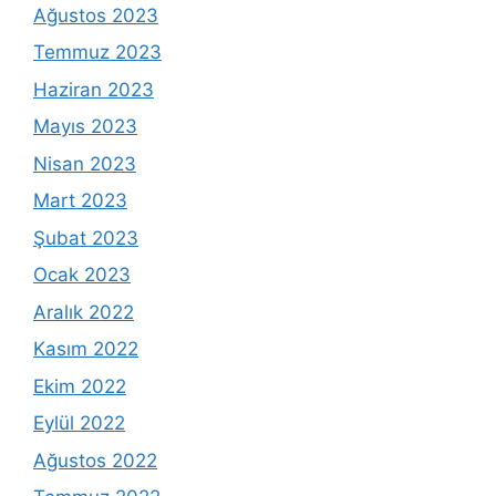
Ağustos 2023
Temmuz 2023
Haziran 2023
Mayıs 2023
Nisan 2023
Mart 2023
Şubat 2023
Ocak 2023
Aralık 2022
Kasım 2022
Ekim 2022
Eylül 2022
Ağustos 2022