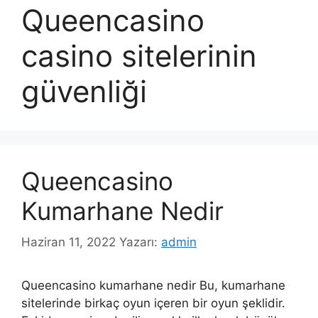
Queencasino
casino sitelerinin
güvenliği
Queencasino
Kumarhane Nedir
Haziran 11, 2022
Yazarı:
admin
Queencasino kumarhane nedir Bu, kumarhane
sitelerinde birkaç oyun içeren bir oyun şeklidir.