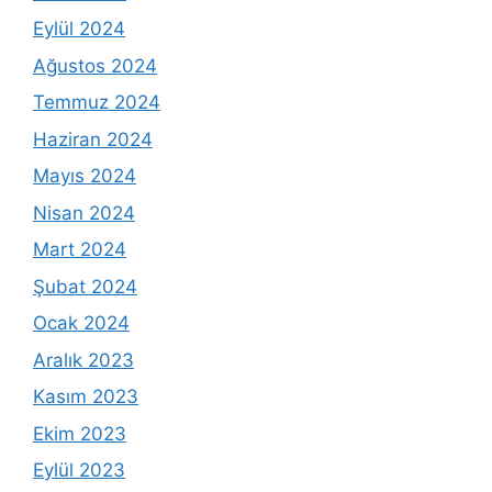
Eylül 2024
Ağustos 2024
Temmuz 2024
Haziran 2024
Mayıs 2024
Nisan 2024
Mart 2024
Şubat 2024
Ocak 2024
Aralık 2023
Kasım 2023
Ekim 2023
Eylül 2023