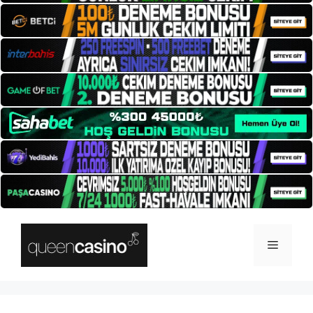
İçeriğe
atla
Menü