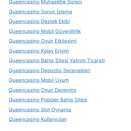
Queencasino Muhasebe Süreci
Queencasino Sonuç İzleme
Queencasino Destek Ekibi
Queencasino Mobil Güvenilirlik
Queencasino Oyun Etkileşimi
Queencasino Kolay Erişim
Queencasino Bahis Sitesi Yatırım Ticareti
Queencasino Depozito Seçenekleri
Queencasino Mobil Uyum
Queencasino Oyun Deneyimi
Queencasino Popüler Bahis Sitesi
Queencasino Slot Oynama
Queencasino Kullanıcıları