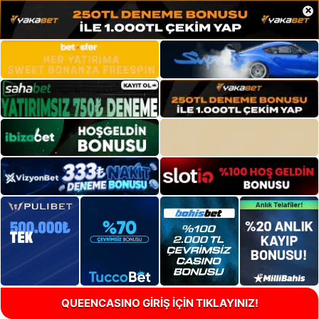
×
QUEENCASINO GİRİŞ İÇİN TIKLAYINIZ!