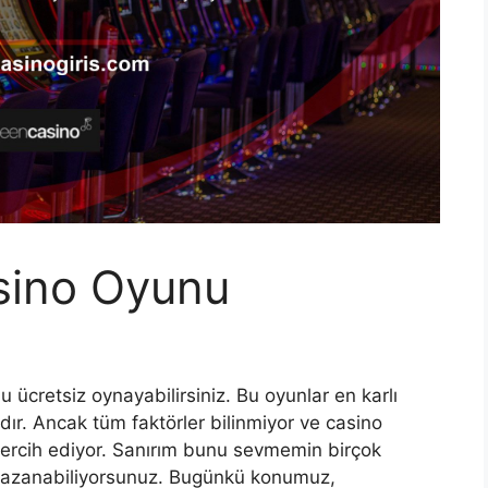
sino Oyunu
cretsiz oynayabilirsiniz. Bu oyunlar en karlı
dır. Ancak tüm faktörler bilinmiyor ve casino
ı tercih ediyor. Sanırım bunu sevmemin birçok
 kazanabiliyorsunuz. Bugünkü konumuz,