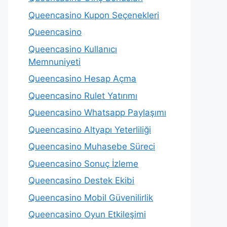
Queencasino Kupon Seçenekleri
Queencasino
Queencasino Kullanıcı
Memnuniyeti
Queencasino Hesap Açma
Queencasino Rulet Yatırımı
Queencasino Whatsapp Paylaşımı
Queencasino Altyapı Yeterliliği
Queencasino Muhasebe Süreci
Queencasino Sonuç İzleme
Queencasino Destek Ekibi
Queencasino Mobil Güvenilirlik
Queencasino Oyun Etkileşimi