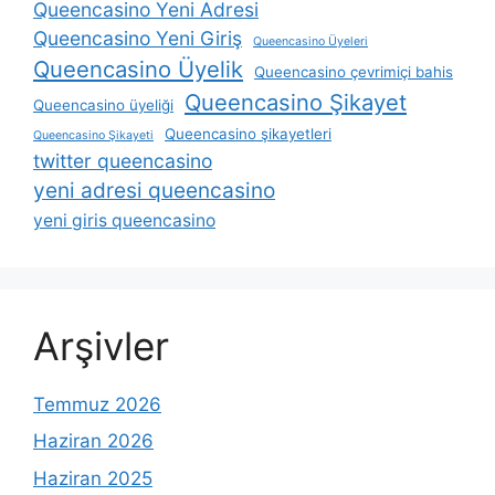
Queencasino Yeni Adresi
Queencasino Yeni Giriş
Queencasino Üyeleri
Queencasino Üyelik
Queencasino çevrimiçi bahis
Queencasino Şikayet
Queencasino üyeliği
Queencasino şikayetleri
Queencasino Şikayeti
twitter queencasino
yeni adresi queencasino
yeni giris queencasino
Arşivler
Temmuz 2026
Haziran 2026
Haziran 2025