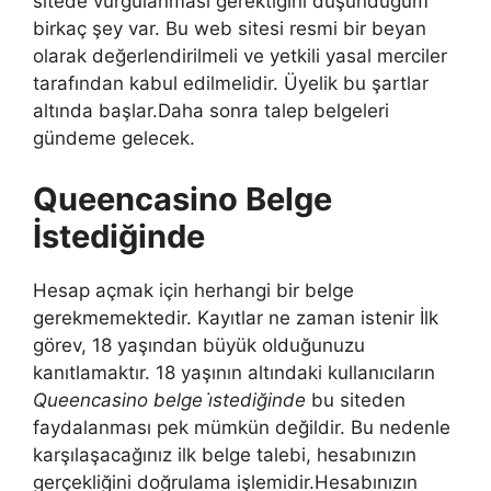
sitede vurgulanması gerektiğini düşündüğüm
birkaç şey var. Bu web sitesi resmi bir beyan
olarak değerlendirilmeli ve yetkili yasal merciler
tarafından kabul edilmelidir. Üyelik bu şartlar
altında başlar.Daha sonra talep belgeleri
gündeme gelecek.
Queencasino Belge
İstediğinde
Hesap açmak için herhangi bir belge
gerekmemektedir. Kayıtlar ne zaman istenir İlk
görev, 18 yaşından büyük olduğunuzu
kanıtlamaktır. 18 yaşının altındaki kullanıcıların
Queencasino belge i̇stediğinde
bu siteden
faydalanması pek mümkün değildir. Bu nedenle
karşılaşacağınız ilk belge talebi, hesabınızın
gerçekliğini doğrulama işlemidir.Hesabınızın