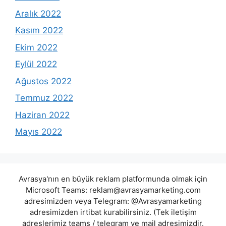
Aralık 2022
Kasım 2022
Ekim 2022
Eylül 2022
Ağustos 2022
Temmuz 2022
Haziran 2022
Mayıs 2022
Avrasya'nın en büyük reklam platformunda olmak için
Microsoft Teams:
reklam@avrasyamarketing.com
adresimizden veya Telegram: @Avrasyamarketing
adresimizden irtibat kurabilirsiniz. (Tek iletişim
adreslerimiz teams / telegram ve mail adresimizdir.