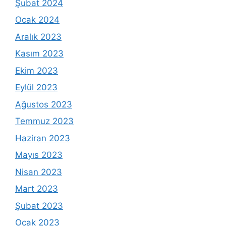
Şubat 2024
Ocak 2024
Aralık 2023
Kasım 2023
Ekim 2023
Eylül 2023
Ağustos 2023
Temmuz 2023
Haziran 2023
Mayıs 2023
Nisan 2023
Mart 2023
Şubat 2023
Ocak 2023