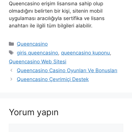
Queencasino erişim lisansına sahip olup
olmadığını belirten bir kişi, sitenin mobil
uygulaması aracılığıyla sertifika ve lisans
anahtarı ile ilgili tüm bilgileri alabilir.
Kategoriler
Queencasino
Etiketler
giris queencasino
,
queencasino kuponu
,
Queencasino Web Sitesi
Yazı
Queencasino Casino Oyunları Ve Bonusları
dolaşımı
Queencasino Çevrimiçi Destek
Yorum yapın
Yorum