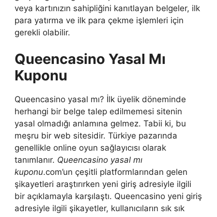
veya kartınızın sahipliğini kanıtlayan belgeler, ilk
para yatırma ve ilk para çekme işlemleri için
gerekli olabilir.
Queencasino Yasal Mı
Kuponu
Queencasino yasal mı? İlk üyelik döneminde
herhangi bir belge talep edilmemesi sitenin
yasal olmadığı anlamına gelmez. Tabii ki, bu
meşru bir web sitesidir. Türkiye pazarında
genellikle online oyun sağlayıcısı olarak
tanımlanır.
Queencasino yasal mı
kuponu
.com’un çeşitli platformlarından gelen
şikayetleri araştırırken yeni giriş adresiyle ilgili
bir açıklamayla karşılaştı. Queencasino yeni giriş
adresiyle ilgili şikayetler, kullanıcıların sık sık