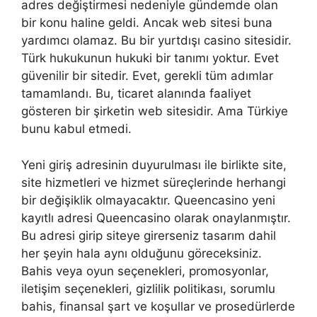
adres değiştirmesi nedeniyle gündemde olan
bir konu haline geldi. Ancak web sitesi buna
yardımcı olamaz. Bu bir yurtdışı casino sitesidir.
Türk hukukunun hukuki bir tanımı yoktur. Evet
güvenilir bir sitedir. Evet, gerekli tüm adımlar
tamamlandı. Bu, ticaret alanında faaliyet
gösteren bir şirketin web sitesidir. Ama Türkiye
bunu kabul etmedi.
Yeni giriş adresinin duyurulması ile birlikte site,
site hizmetleri ve hizmet süreçlerinde herhangi
bir değişiklik olmayacaktır. Queencasino yeni
kayıtlı adresi Queencasino olarak onaylanmıştır.
Bu adresi girip siteye girerseniz tasarım dahil
her şeyin hala aynı olduğunu göreceksiniz.
Bahis veya oyun seçenekleri, promosyonlar,
iletişim seçenekleri, gizlilik politikası, sorumlu
bahis, finansal şart ve koşullar ve prosedürlerde