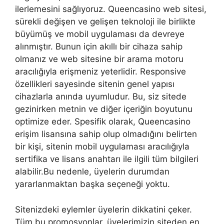
ilerlemesini sağlıyoruz. Queencasino web sitesi,
sürekli değişen ve gelişen teknoloji ile birlikte
büyümüş ve mobil uygulaması da devreye
alınmıştır. Bunun için akıllı bir cihaza sahip
olmanız ve web sitesine bir arama motoru
aracılığıyla erişmeniz yeterlidir. Responsive
özellikleri sayesinde sitenin genel yapısı
cihazlarla anında uyumludur. Bu, siz sitede
gezinirken metnin ve diğer içeriğin boyutunu
optimize eder. Spesifik olarak, Queencasino
erişim lisansına sahip olup olmadığını belirten
bir kişi, sitenin mobil uygulaması aracılığıyla
sertifika ve lisans anahtarı ile ilgili tüm bilgileri
alabilir.Bu nedenle, üyelerin durumdan
yararlanmaktan başka seçeneği yoktu.
Sitenizdeki eylemler üyelerin dikkatini çeker.
Tüm bu promosyonlar, üyelerimizin siteden en