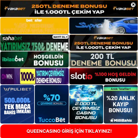
×
QUEENCASINO GİRİŞ İÇİN TIKLAYINIZ!