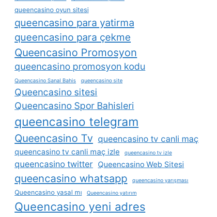
queencasino oyun sitesi
queencasino para yatirma
queencasino para çekme
Queencasino Promosyon
queencasino promosyon kodu
Queencasino Sanal Bahis
queencasino site
Queencasino sitesi
Queencasino Spor Bahisleri
queencasino telegram
Queencasino Tv
queencasino tv canli maç
queencasino tv canli maç izle
queencasino tv izle
queencasino twitter
Queencasino Web Sitesi
queencasino whatsapp
queencasino yarışması
Queencasino yasal mı
Queencasino yatırım
Queencasino yeni adres