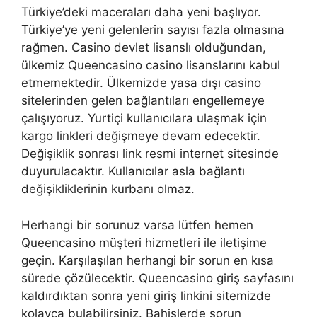
Türkiye’deki maceraları daha yeni başlıyor.
Türkiye’ye yeni gelenlerin sayısı fazla olmasına
rağmen. Casino devlet lisanslı olduğundan,
ülkemiz Queencasino casino lisanslarını kabul
etmemektedir. Ülkemizde yasa dışı casino
sitelerinden gelen bağlantıları engellemeye
çalışıyoruz. Yurtiçi kullanıcılara ulaşmak için
kargo linkleri değişmeye devam edecektir.
Değişiklik sonrası link resmi internet sitesinde
duyurulacaktır. Kullanıcılar asla bağlantı
değişikliklerinin kurbanı olmaz.
Herhangi bir sorunuz varsa lütfen hemen
Queencasino müşteri hizmetleri ile iletişime
geçin. Karşılaşılan herhangi bir sorun en kısa
sürede çözülecektir. Queencasino giriş sayfasını
kaldırdıktan sonra yeni giriş linkini sitemizde
kolayca bulabilirsiniz. Bahislerde sorun