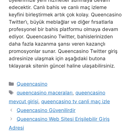
edecektir. Canlı bahis ve canlı maç izleme
keyfini birleştirmek artık çok kolay. Queencasino
Twitter’ı, büyük meblağlar ve diğer fırsatlarla
profesyonel bir bahis platformu olmaya devam
ediyor. Queencasino Twitter, bahislerinizden
daha fazla kazanma şansı veren kazançlı
promosyonlar sunar. Queencasino Twitter giriş
adresinize ulaşmak için aşağıdaki butona
tıklayarak sitenin güncel haline ulaşabilirsiniz.
Kategoriler
Queencasino
Etiketler
queencasino maceraları
,
queencasino
mevcut girişi
,
queencasino tv canli maç izle
Yazı
Queencasino Güvenilirdir
dolaşımı
Queencasino Web Sitesi Erişilebilir Giriş
Adresi