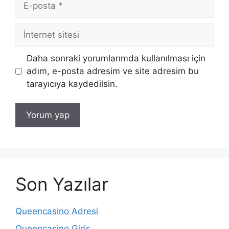
posta
İnternet
sitesi
Daha sonraki yorumlarımda kullanılması için
adım, e-posta adresim ve site adresim bu
tarayıcıya kaydedilsin.
Son Yazılar
Queencasino Adresi
Queencasino Giriş