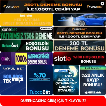
×
QUEENCASINO GİRİŞ İÇİN TIKLAYINIZ!