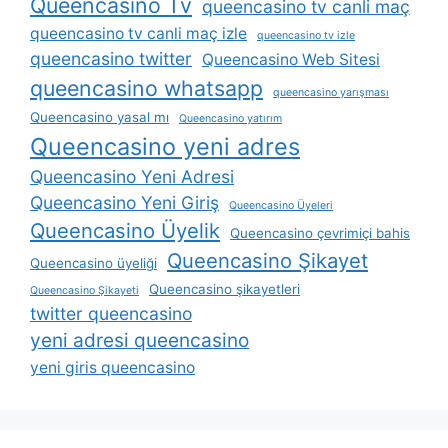
Queencasino Tv
queencasino tv canli maç
queencasino tv canli maç izle
queencasino tv izle
queencasino twitter
Queencasino Web Sitesi
queencasino whatsapp
queencasino yarışması
Queencasino yasal mı
Queencasino yatırım
Queencasino yeni adres
Queencasino Yeni Adresi
Queencasino Yeni Giriş
Queencasino Üyeleri
Queencasino Üyelik
Queencasino çevrimiçi bahis
Queencasino Şikayet
Queencasino üyeliği
Queencasino şikayetleri
Queencasino Şikayeti
twitter queencasino
yeni adresi queencasino
yeni giris queencasino