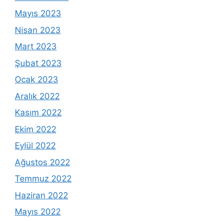
Mayıs 2023
Nisan 2023
Mart 2023
Şubat 2023
Ocak 2023
Aralık 2022
Kasım 2022
Ekim 2022
Eylül 2022
Ağustos 2022
Temmuz 2022
Haziran 2022
Mayıs 2022