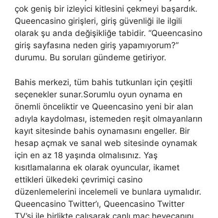
çok geniş bir izleyici kitlesini çekmeyi başardık.
Queencasino girişleri, giriş güvenliği ile ilgili
olarak şu anda değişikliğe tabidir. “Queencasino
giriş sayfasına neden giriş yapamıyorum?”
durumu. Bu soruları gündeme getiriyor.
Bahis merkezi, tüm bahis tutkunları için çeşitli
seçenekler sunar.Sorumlu oyun oynama en
önemli önceliktir ve Queencasino yeni bir alan
adıyla kaydolması, istemeden reşit olmayanların
kayıt sitesinde bahis oynamasını engeller. Bir
hesap açmak ve sanal web sitesinde oynamak
için en az 18 yaşında olmalısınız. Yaş
kısıtlamalarına ek olarak oyuncular, ikamet
ettikleri ülkedeki çevrimiçi casino
düzenlemelerini incelemeli ve bunlara uymalıdır.
Queencasino Twitter’ı, Queencasino Twitter
TV’si ile birlikte çalışarak canlı maç heyecanını