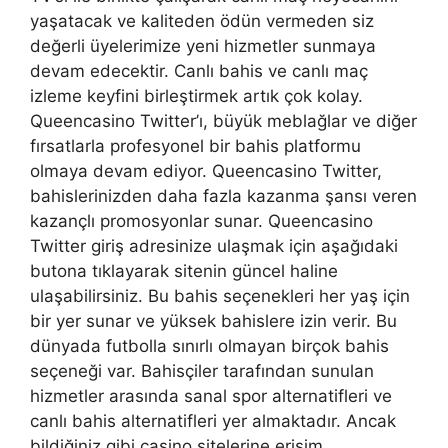
yaşatacak ve kaliteden ödün vermeden siz
değerli üyelerimize yeni hizmetler sunmaya
devam edecektir. Canlı bahis ve canlı maç
izleme keyfini birleştirmek artık çok kolay.
Queencasino Twitter’ı, büyük meblağlar ve diğer
fırsatlarla profesyonel bir bahis platformu
olmaya devam ediyor. Queencasino Twitter,
bahislerinizden daha fazla kazanma şansı veren
kazançlı promosyonlar sunar. Queencasino
Twitter giriş adresinize ulaşmak için aşağıdaki
butona tıklayarak sitenin güncel haline
ulaşabilirsiniz. Bu bahis seçenekleri her yaş için
bir yer sunar ve yüksek bahislere izin verir. Bu
dünyada futbolla sınırlı olmayan birçok bahis
seçeneği var. Bahisçiler tarafından sunulan
hizmetler arasında sanal spor alternatifleri ve
canlı bahis alternatifleri yer almaktadır. Ancak
bildiğiniz gibi casino sitelerine erişim