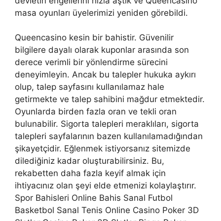
devletin engellerini hızla aştık ve Queencasino
masa oyunları üyelerimizi yeniden görebildi.
Queencasino kesin bir bahistir. Güvenilir
bilgilere dayalı olarak kuponlar arasında son
derece verimli bir yönlendirme sürecini
deneyimleyin. Ancak bu talepler hukuka aykırı
olup, talep sayfasını kullanılamaz hale
getirmekte ve talep sahibini mağdur etmektedir.
Oyunlarda birden fazla oran ve tekli oran
bulunabilir. Sigorta talepleri meraklıları, sigorta
talepleri sayfalarının bazen kullanılamadığından
şikayetçidir. Eğlenmek istiyorsanız sitemizde
dilediğiniz kadar oluşturabilirsiniz. Bu,
rekabetten daha fazla keyif almak için
ihtiyacınız olan şeyi elde etmenizi kolaylaştırır.
Spor Bahisleri Online Bahis Sanal Futbol
Basketbol Sanal Tenis Online Casino Poker 3D