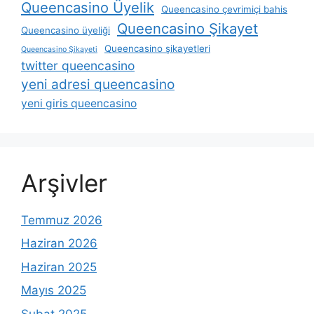
Queencasino Üyelik
Queencasino çevrimiçi bahis
Queencasino Şikayet
Queencasino üyeliği
Queencasino şikayetleri
Queencasino Şikayeti
twitter queencasino
yeni adresi queencasino
yeni giris queencasino
Arşivler
Temmuz 2026
Haziran 2026
Haziran 2025
Mayıs 2025
Şubat 2025