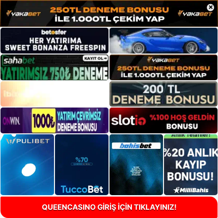
×
QUEENCASINO GİRİŞ İÇİN TIKLAYINIZ!