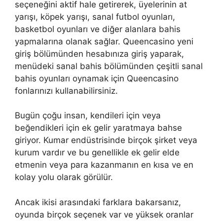
seçeneğini aktif hale getirerek, üyelerinin at
yarışı, köpek yarışı, sanal futbol oyunları,
basketbol oyunları ve diğer alanlara bahis
yapmalarına olanak sağlar. Queencasino yeni
giriş bölümünden hesabınıza giriş yaparak,
menüdeki sanal bahis bölümünden çeşitli sanal
bahis oyunları oynamak için Queencasino
fonlarınızı kullanabilirsiniz.
Bugün çoğu insan, kendileri için veya
beğendikleri için ek gelir yaratmaya bahse
giriyor. Kumar endüstrisinde birçok şirket veya
kurum vardır ve bu genellikle ek gelir elde
etmenin veya para kazanmanın en kısa ve en
kolay yolu olarak görülür.
Ancak ikisi arasındaki farklara bakarsanız,
oyunda birçok seçenek var ve yüksek oranlar