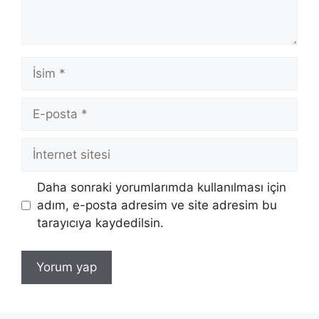
İsim
E-
posta
İnternet
sitesi
Daha sonraki yorumlarımda kullanılması için
adım, e-posta adresim ve site adresim bu
tarayıcıya kaydedilsin.