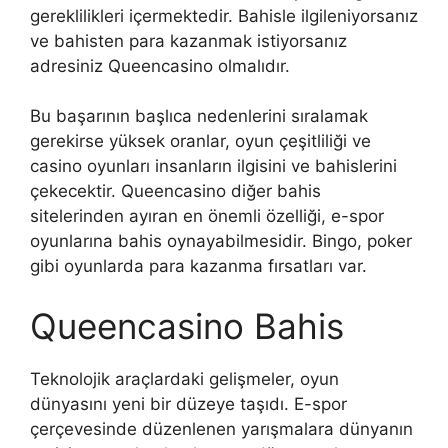
gereklilikleri içermektedir. Bahisle ilgileniyorsanız
ve bahisten para kazanmak istiyorsanız
adresiniz Queencasino olmalıdır.
Bu başarının başlıca nedenlerini sıralamak
gerekirse yüksek oranlar, oyun çeşitliliği ve
casino oyunları insanların ilgisini ve bahislerini
çekecektir. Queencasino diğer bahis
sitelerinden ayıran en önemli özelliği, e-spor
oyunlarına bahis oynayabilmesidir. Bingo, poker
gibi oyunlarda para kazanma fırsatları var.
Queencasino Bahis
Teknolojik araçlardaki gelişmeler, oyun
dünyasını yeni bir düzeye taşıdı. E-spor
çerçevesinde düzenlenen yarışmalara dünyanın