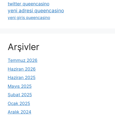
twitter queencasino
yeni adresi queencasino
yeni giris queencasino
Arşivler
Temmuz 2026
Haziran 2026
Haziran 2025
Mayıs 2025
Şubat 2025
Ocak 2025
Aralık 2024