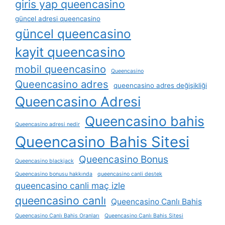
giris yap queencasino
güncel adresi queencasino
güncel queencasino
kayit queencasino
mobil queencasino
Queencasino
Queencasino adres
queencasino adres değişikliği
Queencasino Adresi
Queencasino bahis
Queencasino adresi nedir
Queencasino Bahis Sitesi
Queencasino Bonus
Queencasino blackjack
Queencasino bonusu hakkında
queencasino canli destek
queencasino canli maç izle
queencasino canlı
Queencasino Canlı Bahis
Queencasino Canlı Bahis Oranları
Queencasino Canlı Bahis Sitesi