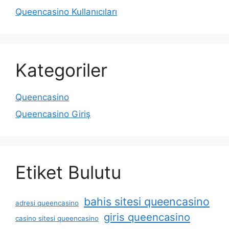
Queencasino Kullanıcıları
Kategoriler
Queencasino
Queencasino Giriş
Etiket Bulutu
bahis sitesi queencasino
adresi queencasino
giris queencasino
casino sitesi queencasino