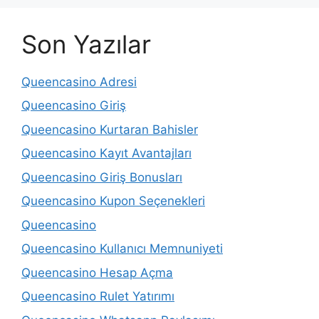
Son Yazılar
Queencasino Adresi
Queencasino Giriş
Queencasino Kurtaran Bahisler
Queencasino Kayıt Avantajları
Queencasino Giriş Bonusları
Queencasino Kupon Seçenekleri
Queencasino
Queencasino Kullanıcı Memnuniyeti
Queencasino Hesap Açma
Queencasino Rulet Yatırımı