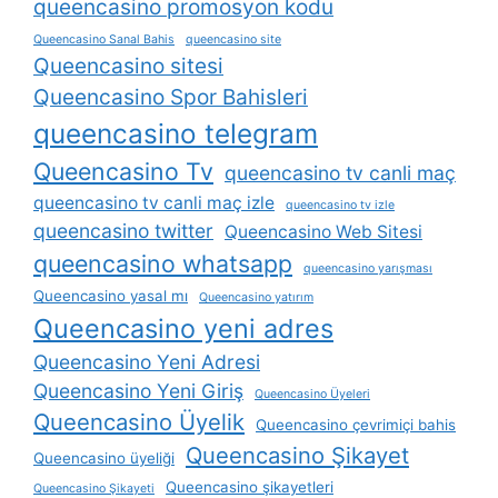
queencasino promosyon kodu
Queencasino Sanal Bahis
queencasino site
Queencasino sitesi
Queencasino Spor Bahisleri
queencasino telegram
Queencasino Tv
queencasino tv canli maç
queencasino tv canli maç izle
queencasino tv izle
queencasino twitter
Queencasino Web Sitesi
queencasino whatsapp
queencasino yarışması
Queencasino yasal mı
Queencasino yatırım
Queencasino yeni adres
Queencasino Yeni Adresi
Queencasino Yeni Giriş
Queencasino Üyeleri
Queencasino Üyelik
Queencasino çevrimiçi bahis
Queencasino Şikayet
Queencasino üyeliği
Queencasino şikayetleri
Queencasino Şikayeti