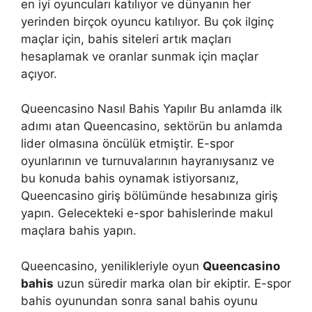
en iyi oyuncuları katılıyor ve dünyanın her
yerinden birçok oyuncu katılıyor. Bu çok ilginç
maçlar için, bahis siteleri artık maçları
hesaplamak ve oranlar sunmak için maçlar
açıyor.
Queencasino Nasıl Bahis Yapılır Bu anlamda ilk
adımı atan Queencasino, sektörün bu anlamda
lider olmasına öncülük etmiştir. E-spor
oyunlarının ve turnuvalarının hayranıysanız ve
bu konuda bahis oynamak istiyorsanız,
Queencasino giriş bölümünde hesabınıza giriş
yapın. Gelecekteki e-spor bahislerinde makul
maçlara bahis yapın.
Queencasino, yenilikleriyle oyun
Queencasino
bahis
uzun süredir marka olan bir ekiptir. E-spor
bahis oyunundan sonra sanal bahis oyunu