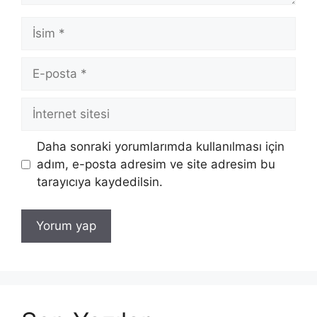
İsim
E-
posta
İnternet
sitesi
Daha sonraki yorumlarımda kullanılması için
adım, e-posta adresim ve site adresim bu
tarayıcıya kaydedilsin.