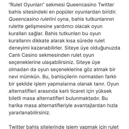
“Rulet Oyunları” sekmesi Queencasino Twitter
bahis sitesindeki en popüler oyunlardan biridir.
Queencasino ruletini oyna
, bahis tutkunlarının
rulette gelişmesine yardımcı olacak oyun
kuralları sağlar. Bahis tutkunları bu oyun
kurallarını dikkate alarak kısa sürede rulet
deneyimi kazanabilirler. Siteye üye olduğunuzda
Canlı Casino sekmesinden rulet oyun
seçeneklerine ulaşabilirsiniz. Siteye üye
olmadan da oyun seçeneklerine göz atmak bir
nevi mümkün. Bu, bahisçilerin normalden farklı
bir şekilde işlem yapmalarına olanak tanır. Oyun
alternatifleri arasında karlı ticaret için yüksek
biletli masa alternatifleri bulunmaktadır. Bu
harika masa alternatifleriyle avantajlardan hızla
yararlanabilirsiniz.
Twitter bahis sitelerinde işlem yapmak için rulet