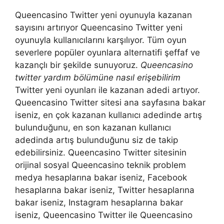
Queencasino Twitter yeni oyunuyla kazanan
sayısını artırıyor Queencasino Twitter yeni
oyunuyla kullanıcılarını karşılıyor. Tüm oyun
severlere popüler oyunlara alternatifi şeffaf ve
kazançlı bir şekilde sunuyoruz.
Queencasino
twitter yardım bölümüne nasıl erişebilirim
Twitter yeni oyunları ile kazanan adedi artıyor.
Queencasino Twitter sitesi ana sayfasına bakar
iseniz, en çok kazanan kullanıcı adedinde artış
bulunduğunu, en son kazanan kullanıcı
adedinda artış bulunduğunu siz de takip
edebilirsiniz. Queencasino Twitter sitesinin
orijinal sosyal Queencasino teknik problem
medya hesaplarına bakar iseniz, Facebook
hesaplarına bakar iseniz, Twitter hesaplarına
bakar iseniz, Instagram hesaplarına bakar
iseniz, Queencasino Twitter ile Queencasino