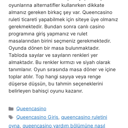
oyunlarına alternatifler kullanırken dikkate
almanız gereken birkaç şey var. Queencasino
ruleti ticareti yapabilmek için siteye üye olmanız
gerekmektedir. Bundan sonra canlı casino
programına giriş yapmanız ve rulet
masalarından birini seçmeniz gerekmektedir.
Oyunda dönen bir masa bulunmaktadır.
Tabloda sayılar ve sayıların renkleri yer
almaktadır. Bu renkler kırmızı ve siyah olarak
tanımlanır. Oyun sırasında masa döner ve içine
toplar atılır. Top hangi sayıya veya renge
düşerse düşsün, bu tahmin seçeneklerini
belirleyen bahisçi oyunu kazanır.
Kategoriler
Queencasino
Etiketler
Queencasino Giriş
,
queencasino ruletini
oyna
,
queencasino yardım bölümüne nasıl