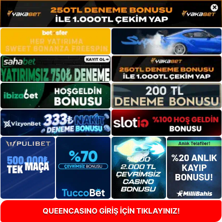
×
QUEENCASINO GİRİŞ İÇİN TIKLAYINIZ!