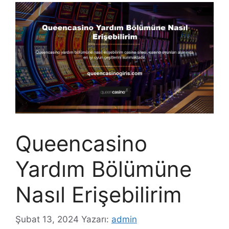
Queencasino
Yardım Bölümüne
Nasıl Erişebilirim
Şubat 13, 2024
Yazarı:
admin