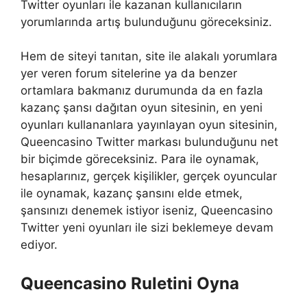
Twitter oyunları ile kazanan kullanıcıların
yorumlarında artış bulunduğunu göreceksiniz.
Hem de siteyi tanıtan, site ile alakalı yorumlara
yer veren forum sitelerine ya da benzer
ortamlara bakmanız durumunda da en fazla
kazanç şansı dağıtan oyun sitesinin, en yeni
oyunları kullananlara yayınlayan oyun sitesinin,
Queencasino Twitter markası bulunduğunu net
bir biçimde göreceksiniz. Para ile oynamak,
hesaplarınız, gerçek kişilikler, gerçek oyuncular
ile oynamak, kazanç şansını elde etmek,
şansınızı denemek istiyor iseniz, Queencasino
Twitter yeni oyunları ile sizi beklemeye devam
ediyor.
Queencasino Ruletini Oyna