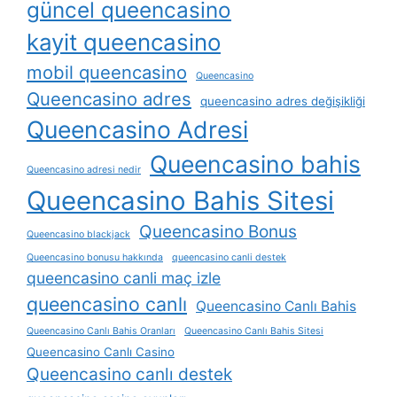
güncel queencasino
kayit queencasino
mobil queencasino
Queencasino
Queencasino adres
queencasino adres değişikliği
Queencasino Adresi
Queencasino bahis
Queencasino adresi nedir
Queencasino Bahis Sitesi
Queencasino Bonus
Queencasino blackjack
Queencasino bonusu hakkında
queencasino canli destek
queencasino canli maç izle
queencasino canlı
Queencasino Canlı Bahis
Queencasino Canlı Bahis Oranları
Queencasino Canlı Bahis Sitesi
Queencasino Canlı Casino
Queencasino canlı destek