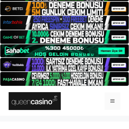
İçeriğe
atla
Menü