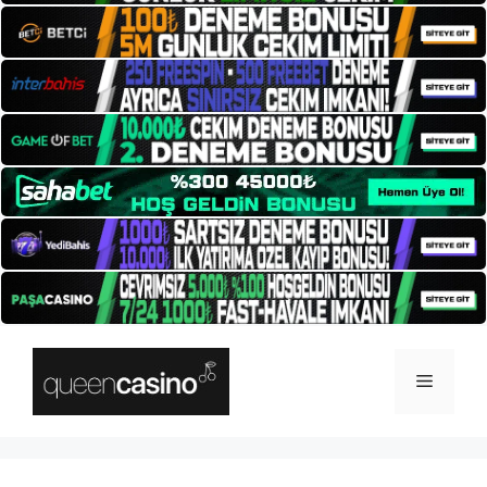
İçeriğe
atla
Menü