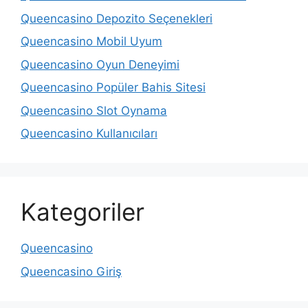
Queencasino Depozito Seçenekleri
Queencasino Mobil Uyum
Queencasino Oyun Deneyimi
Queencasino Popüler Bahis Sitesi
Queencasino Slot Oynama
Queencasino Kullanıcıları
Kategoriler
Queencasino
Queencasino Giriş