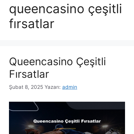
queencasino çeşitli
fırsatlar
Queencasino Çeşitli
Fırsatlar
Şubat 8, 2025
Yazarı:
admin