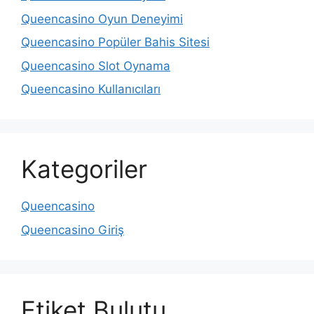
Queencasino Oyun Deneyimi
Queencasino Popüler Bahis Sitesi
Queencasino Slot Oynama
Queencasino Kullanıcıları
Kategoriler
Queencasino
Queencasino Giriş
Etiket Bulutu