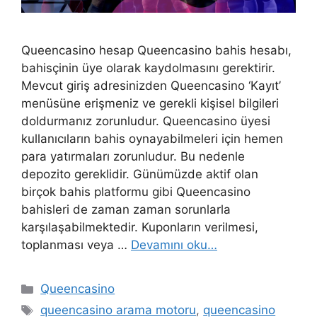
Queencasino hesap Queencasino bahis hesabı,
bahisçinin üye olarak kaydolmasını gerektirir.
Mevcut giriş adresinizden Queencasino ‘Kayıt’
menüsüne erişmeniz ve gerekli kişisel bilgileri
doldurmanız zorunludur. Queencasino üyesi
kullanıcıların bahis oynayabilmeleri için hemen
para yatırmaları zorunludur. Bu nedenle
depozito gereklidir. Günümüzde aktif olan
birçok bahis platformu gibi Queencasino
bahisleri de zaman zaman sorunlarla
karşılaşabilmektedir. Kuponların verilmesi,
toplanması veya …
Devamını oku…
Kategoriler
Queencasino
Etiketler
queencasino arama motoru
,
queencasino