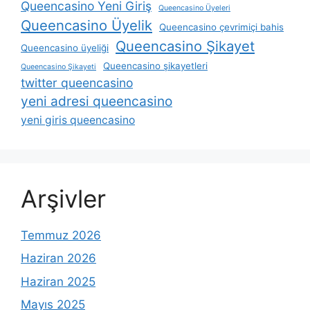
Queencasino Yeni Giriş
Queencasino Üyeleri
Queencasino Üyelik
Queencasino çevrimiçi bahis
Queencasino Şikayet
Queencasino üyeliği
Queencasino şikayetleri
Queencasino Şikayeti
twitter queencasino
yeni adresi queencasino
yeni giris queencasino
Arşivler
Temmuz 2026
Haziran 2026
Haziran 2025
Mayıs 2025