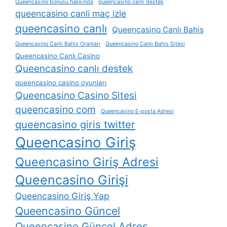
Queencasino bonusu hakkında
queencasino canli destek
queencasino canli maç izle
queencasino canlı
Queencasino Canlı Bahis
Queencasino Canlı Bahis Oranları
Queencasino Canlı Bahis Sitesi
Queencasino Canlı Casino
Queencasino canlı destek
queencasino casino oyunları
Queencasino Casino Sitesi
queencasino com
Queencasino E-posta Adresi
queencasino giris twitter
Queencasino Giriş
Queencasino Giriş Adresi
Queencasino Girişi
Queencasino Giriş Yap
Queencasino Güncel
Queencasino Güncel Adres