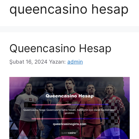
queencasino hesap
Queencasino Hesap
Şubat 16, 2024
Yazarı:
admin