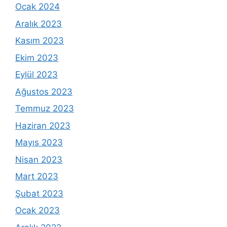
Ocak 2024
Aralık 2023
Kasım 2023
Ekim 2023
Eylül 2023
Ağustos 2023
Temmuz 2023
Haziran 2023
Mayıs 2023
Nisan 2023
Mart 2023
Şubat 2023
Ocak 2023