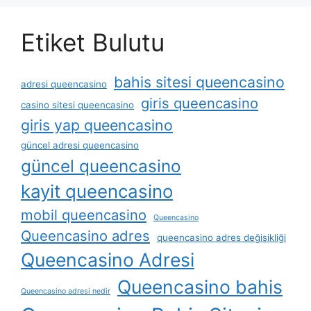
Etiket Bulutu
bahis sitesi queencasino
adresi queencasino
giris queencasino
casino sitesi queencasino
giris yap queencasino
güncel adresi queencasino
güncel queencasino
kayit queencasino
mobil queencasino
Queencasino
Queencasino adres
queencasino adres değişikliği
Queencasino Adresi
Queencasino bahis
Queencasino adresi nedir