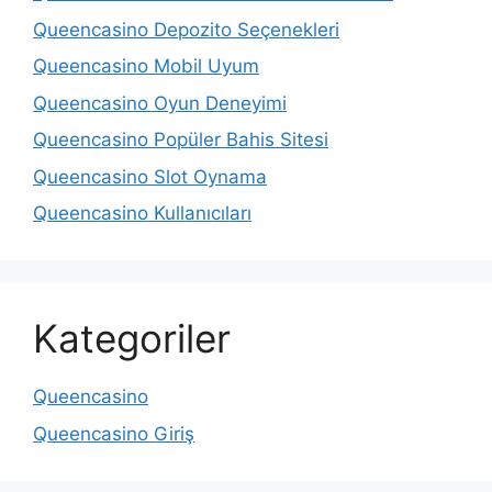
Queencasino Depozito Seçenekleri
Queencasino Mobil Uyum
Queencasino Oyun Deneyimi
Queencasino Popüler Bahis Sitesi
Queencasino Slot Oynama
Queencasino Kullanıcıları
Kategoriler
Queencasino
Queencasino Giriş