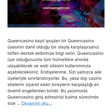
Queencasino kayıt i̇puçları bir Queencasino
üyesinin dahil olduğu bir olayla karşılaşırsanız
lütfen destek ekibimize bilgi verin. Queencasino
üye olduğunuzda tüm hizmetlere anında
ulaşabilecek ve web sitesini kullanımınıza
açabileceksiniz. Endişelenme. Sizi yalnızca aile
üyeleriyle sınırlandırıyorlar. Bu, yasa dışı casino
sitelerini ziyaret eden bireylerin karşılaştığı en
önemli engellerden biridir. Bu yazımızda
Queencasino giriş adresinizi bulma sürecinde
size …
Devamını oku…