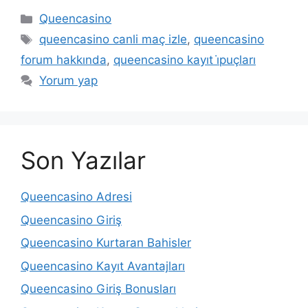
Kategoriler
Queencasino
Etiketler
queencasino canli maç izle
,
queencasino
forum hakkında
,
queencasino kayıt i̇puçları
Yorum yap
Son Yazılar
Queencasino Adresi
Queencasino Giriş
Queencasino Kurtaran Bahisler
Queencasino Kayıt Avantajları
Queencasino Giriş Bonusları