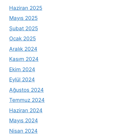
Haziran 2025
Mayıs 2025
Şubat 2025
Ocak 2025
Aralık 2024
Kasım 2024
Ekim 2024
Eylül 2024
Ağustos 2024
Temmuz 2024
Haziran 2024
Mayıs 2024
Nisan 2024