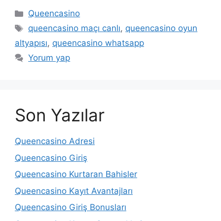
Kategoriler
Queencasino
Etiketler
queencasino maçı canlı
,
queencasino oyun
altyapısı
,
queencasino whatsapp
Yorum yap
Son Yazılar
Queencasino Adresi
Queencasino Giriş
Queencasino Kurtaran Bahisler
Queencasino Kayıt Avantajları
Queencasino Giriş Bonusları