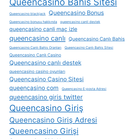
Queencasino Bahis Sitesi
Queencasino Bonus
Queencasino blackjack
Queencasino bonusu hakkında
queencasino canli destek
queencasino canli maç izle
queencasino canlı
Queencasino Canlı Bahis
Queencasino Canlı Bahis Oranları
Queencasino Canlı Bahis Sitesi
Queencasino Canlı Casino
Queencasino canlı destek
queencasino casino oyunları
Queencasino Casino Sitesi
queencasino com
Queencasino E-posta Adresi
queencasino giris twitter
Queencasino Giriş
Queencasino Giriş Adresi
Queencasino Girişi