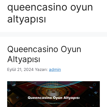
queencasino oyun
altyapısı
Queencasino Oyun
Altyapısı
Eylül 21, 2024
Yazarı:
admin