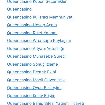
Queencasino Kupon Seçenekleri
Queencasino
Queencasino Kullanıcı Memnuniyeti
Queencasino Hesap Açma
Queencasino Rulet Yatırımı
Queencasino Whatsapp Paylaşımı
Queencasino Altyapı Yeterliliği
Queencasino Muhasebe Süreci
Queencasino Sonuç İzleme
Queencasino Destek Ekibi
Queencasino Mobil Güvenilirlik
Queencasino Oyun Etkileşimi
Queencasino Kolay Erişim
Queencasino Bahis Sitesi Yatırım Ticareti