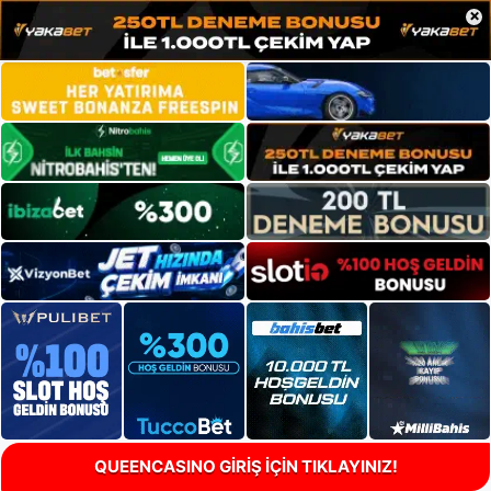
×
QUEENCASINO GİRİŞ İÇİN TIKLAYINIZ!