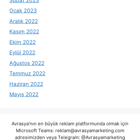
Şubat 2023
Ocak 2023
Aralık 2022
Kasım 2022
Ekim 2022
Eylül 2022
Ağustos 2022
Temmuz 2022
Haziran 2022
Mayıs 2022
Avrasya'nın en büyük reklam platformunda olmak için
Microsoft Teams:
reklam@avrasyamarketing.com
adresimizden veya Telegram: @Avrasyamarketing