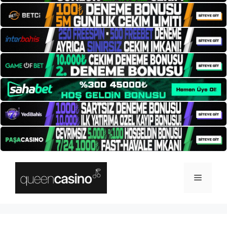
İçeriğe
atla
Menü