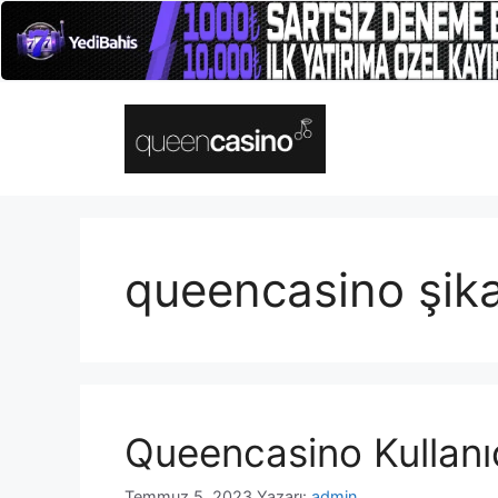
İçeriğe
atla
queencasino şika
Queencasino Kullanıc
Temmuz 5, 2023
Yazarı:
admin