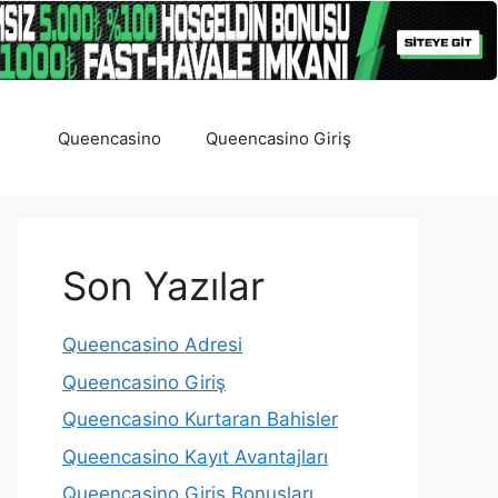
Queencasino
Queencasino Giriş
Son Yazılar
Queencasino Adresi
Queencasino Giriş
Queencasino Kurtaran Bahisler
Queencasino Kayıt Avantajları
Queencasino Giriş Bonusları