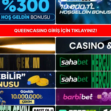
QUEENCASINO GİRİŞ İÇİN TIKLAYINIZ!