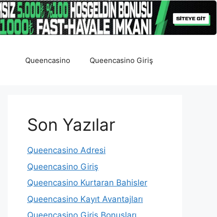
Queencasino
Queencasino Giriş
Son Yazılar
Queencasino Adresi
Queencasino Giriş
Queencasino Kurtaran Bahisler
Queencasino Kayıt Avantajları
Queencasino Giriş Bonusları