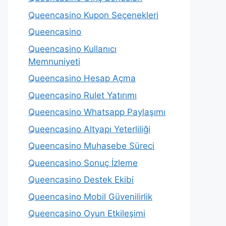
Queencasino Kupon Seçenekleri
Queencasino
Queencasino Kullanıcı
Memnuniyeti
Queencasino Hesap Açma
Queencasino Rulet Yatırımı
Queencasino Whatsapp Paylaşımı
Queencasino Altyapı Yeterliliği
Queencasino Muhasebe Süreci
Queencasino Sonuç İzleme
Queencasino Destek Ekibi
Queencasino Mobil Güvenilirlik
Queencasino Oyun Etkileşimi