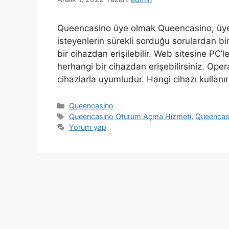
Queencasino üye olmak Queencasino, üye
isteyenlerin sürekli sorduğu sorulardan bir
bir cihazdan erişilebilir. Web sitesine PC’l
herhangi bir cihazdan erişebilirsiniz. Oper
cihazlarla uyumludur. Hangi cihazı kullanı
Kategoriler
Queencasino
Etiketler
Queencasino Oturum Açma Hizmeti
,
Queencas
Yorum yap