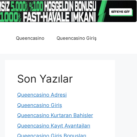
Queencasino
Queencasino Giriş
Son Yazılar
Queencasino Adresi
Queencasino Giriş
Queencasino Kurtaran Bahisler
Queencasino Kayıt Avantajları
Queencasino Giriş Bonusları