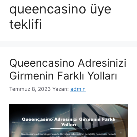
queencasino üye
teklifi
Queencasino Adresinizi
Girmenin Farklı Yolları
Temmuz 8, 2023
Yazarı:
admin