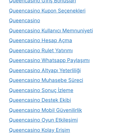
Queencasino Giriş Bonusları
Queencasino Kupon Seçenekleri
Queencasino
Queencasino Kullanıcı Memnuniyeti
Queencasino Hesap Açma
Queencasino Rulet Yatırımı
Queencasino Whatsapp Paylaşımı
Queencasino Altyapı Yeterliliği
Queencasino Muhasebe Süreci
Queencasino Sonuç İzleme
Queencasino Destek Ekibi
Queencasino Mobil Güvenilirlik
Queencasino Oyun Etkileşimi
Queencasino Kolay Erişim