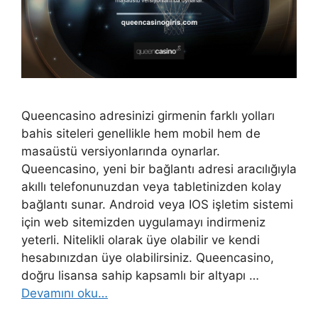
Queencasino adresinizi girmenin farklı yolları
bahis siteleri genellikle hem mobil hem de
masaüstü versiyonlarında oynarlar.
Queencasino, yeni bir bağlantı adresi aracılığıyla
akıllı telefonunuzdan veya tabletinizden kolay
bağlantı sunar. Android veya IOS işletim sistemi
için web sitemizden uygulamayı indirmeniz
yeterli. Nitelikli olarak üye olabilir ve kendi
hesabınızdan üye olabilirsiniz. Queencasino,
doğru lisansa sahip kapsamlı bir altyapı …
Devamını oku…