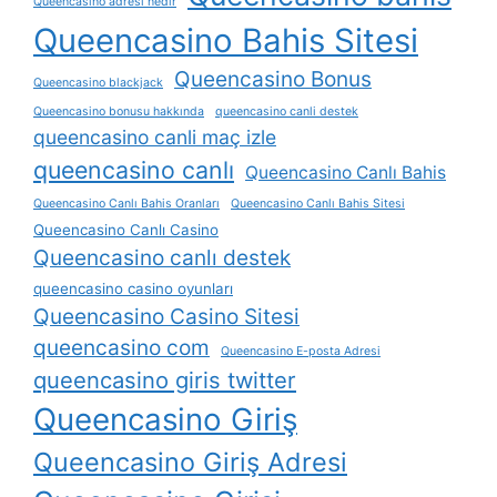
Queencasino adresi nedir
Queencasino Bahis Sitesi
Queencasino Bonus
Queencasino blackjack
Queencasino bonusu hakkında
queencasino canli destek
queencasino canli maç izle
queencasino canlı
Queencasino Canlı Bahis
Queencasino Canlı Bahis Oranları
Queencasino Canlı Bahis Sitesi
Queencasino Canlı Casino
Queencasino canlı destek
queencasino casino oyunları
Queencasino Casino Sitesi
queencasino com
Queencasino E-posta Adresi
queencasino giris twitter
Queencasino Giriş
Queencasino Giriş Adresi