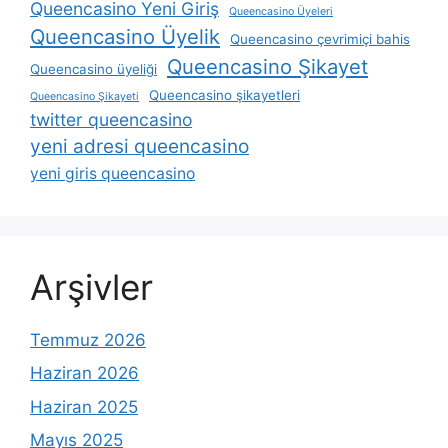
Queencasino Yeni Giriş
Queencasino Üyeleri
Queencasino Üyelik
Queencasino çevrimiçi bahis
Queencasino Şikayet
Queencasino üyeliği
Queencasino şikayetleri
Queencasino Şikayeti
twitter queencasino
yeni adresi queencasino
yeni giris queencasino
Arşivler
Temmuz 2026
Haziran 2026
Haziran 2025
Mayıs 2025