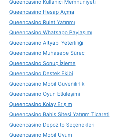
Queencasino Kullanıcı Memnuniyeti
Queencasino Hesap Açma
Queencasino Rulet Yatırımı
Queencasino Whatsapp Paylaşımı
Queencasino Altyapı Yeterliliği
Queencasino Muhasebe Süreci
Queencasino Sonuç İzleme
Queencasino Destek Ekibi
Queencasino Mobil Güvenilirlik
Queencasino Oyun Etkileşimi
Queencasino Kolay Erişim
Queencasino Bahis Sitesi Yatırım Ticareti
Queencasino Depozito Seçenekleri
Queencasino Mobil Uyum