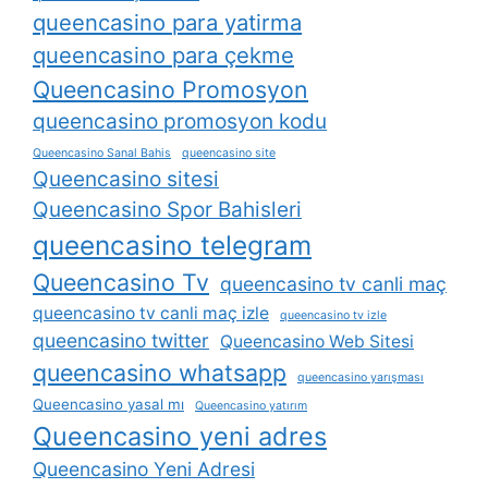
queencasino para yatirma
queencasino para çekme
Queencasino Promosyon
queencasino promosyon kodu
Queencasino Sanal Bahis
queencasino site
Queencasino sitesi
Queencasino Spor Bahisleri
queencasino telegram
Queencasino Tv
queencasino tv canli maç
queencasino tv canli maç izle
queencasino tv izle
queencasino twitter
Queencasino Web Sitesi
queencasino whatsapp
queencasino yarışması
Queencasino yasal mı
Queencasino yatırım
Queencasino yeni adres
Queencasino Yeni Adresi