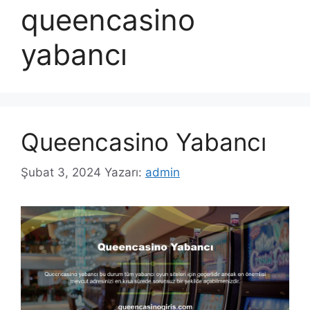
queencasino
yabancı
Queencasino Yabancı
Şubat 3, 2024
Yazarı:
admin