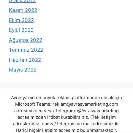
Aralık 2022
Kasım 2022
Ekim 2022
Eylül 2022
Ağustos 2022
Temmuz 2022
Haziran 2022
Mayıs 2022
Avrasya'nın en büyük reklam platformunda olmak için
Microsoft Teams:
reklam@avrasyamarketing.com
adresimizden veya Telegram: @Avrasyamarketing
adresimizden irtibat kurabilirsiniz. (Tek iletişim
adreslerimiz teams / telegram ve mail adresimizdir.
Harici hiçbir iletişim adresimiz bulunmamaktadır.