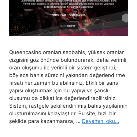
Queencasino oranları seobahis, yüksek oranlar
çizgisini göz önünde bulundurarak, daha verimli
oran oluşumu ile verimli bir sistem geliştirdi,
böylece bahis sürecini yakından değerlendirme
fırsatı her zaman bulabilirsiniz. Etkili bir şans
yapısı oluşturmak için bu yapıyı ve şanslı
oluşumu da dikkatlice değerlendirebilirsiniz.
Sistem, rastgele şekillendirilmiş bahis yapılarının
oluşturulmasını kolaylaştırır. Bu site, hızlı bir
şekilde para kazanmanıza, …
Devamını oku…