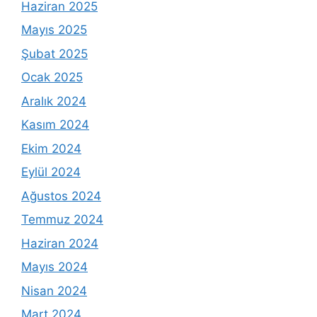
Haziran 2025
Mayıs 2025
Şubat 2025
Ocak 2025
Aralık 2024
Kasım 2024
Ekim 2024
Eylül 2024
Ağustos 2024
Temmuz 2024
Haziran 2024
Mayıs 2024
Nisan 2024
Mart 2024