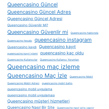
Queencasino Güncel
Queencasino Güncel Adres
Queencasino Güncel Adresi
Queencasino Güvenilir Mi?
Queencasino Güvenlir mi
Queencasino hakkında
queencasino instagram
Queencasino hesabı
Queencasino kayıt
Queencasino kaydı
queencasino kaç oldu
queencasino kayıt i̇şlemi
Queencasino Kullanıcılar
Queencasino Kullanıcı Yorumları
Queencasino maç izleme
Queencasino Maç İzle
Queencasino Mobil
Queencasino Mobil Adresi
queencasino mobil bahis
queencasino mobil uygulama
queencasino mobil uygulaması
Queencasino müşteri hizmetleri
Queencasino Nasıl Bir Site
Queencasino nasıl giriş yapılır