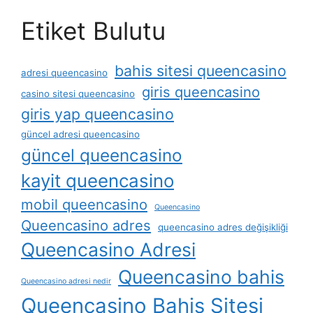
Etiket Bulutu
bahis sitesi queencasino
adresi queencasino
giris queencasino
casino sitesi queencasino
giris yap queencasino
güncel adresi queencasino
güncel queencasino
kayit queencasino
mobil queencasino
Queencasino
Queencasino adres
queencasino adres değişikliği
Queencasino Adresi
Queencasino bahis
Queencasino adresi nedir
Queencasino Bahis Sitesi