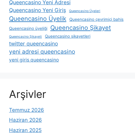
Queencasino Yeni Adresi
Queencasino Yeni Giriş
Queencasino Üyeleri
Queencasino Üyelik
Queencasino çevrimiçi bahis
Queencasino Şikayet
Queencasino üyeliği
Queencasino şikayetleri
Queencasino Şikayeti
twitter queencasino
yeni adresi queencasino
yeni giris queencasino
Arşivler
Temmuz 2026
Haziran 2026
Haziran 2025