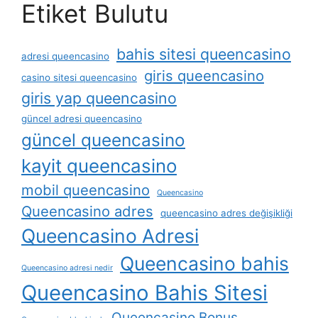
Etiket Bulutu
bahis sitesi queencasino
adresi queencasino
giris queencasino
casino sitesi queencasino
giris yap queencasino
güncel adresi queencasino
güncel queencasino
kayit queencasino
mobil queencasino
Queencasino
Queencasino adres
queencasino adres değişikliği
Queencasino Adresi
Queencasino bahis
Queencasino adresi nedir
Queencasino Bahis Sitesi
Queencasino Bonus