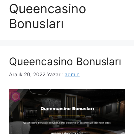
Queencasino
Bonusları
Queencasino Bonusları
Aralık 20, 2022
Yazarı:
admin