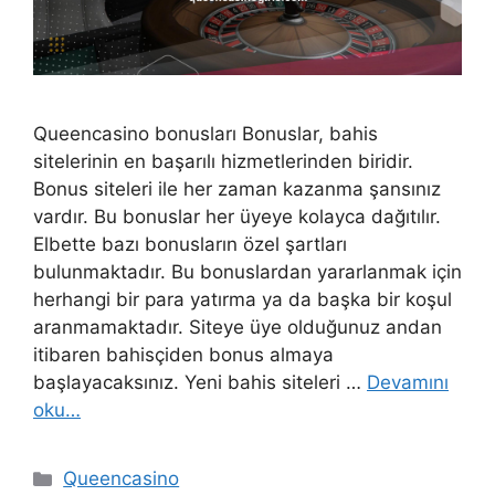
Queencasino bonusları Bonuslar, bahis
sitelerinin en başarılı hizmetlerinden biridir.
Bonus siteleri ile her zaman kazanma şansınız
vardır. Bu bonuslar her üyeye kolayca dağıtılır.
Elbette bazı bonusların özel şartları
bulunmaktadır. Bu bonuslardan yararlanmak için
herhangi bir para yatırma ya da başka bir koşul
aranmamaktadır. Siteye üye olduğunuz andan
itibaren bahisçiden bonus almaya
başlayacaksınız. Yeni bahis siteleri …
Devamını
oku…
Kategoriler
Queencasino