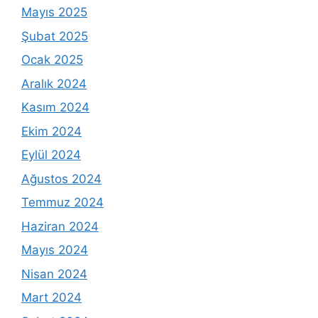
Mayıs 2025
Şubat 2025
Ocak 2025
Aralık 2024
Kasım 2024
Ekim 2024
Eylül 2024
Ağustos 2024
Temmuz 2024
Haziran 2024
Mayıs 2024
Nisan 2024
Mart 2024