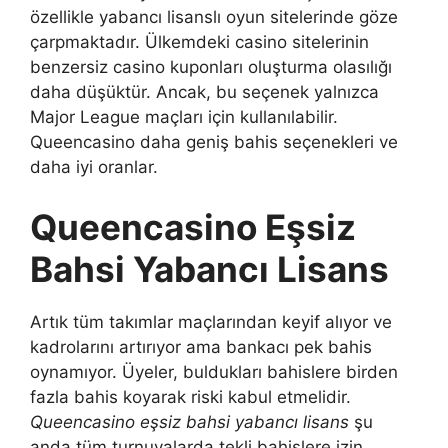
özellikle yabancı lisanslı oyun sitelerinde göze
çarpmaktadır. Ülkemdeki casino sitelerinin
benzersiz casino kuponları oluşturma olasılığı
daha düşüktür. Ancak, bu seçenek yalnızca
Major League maçları için kullanılabilir.
Queencasino daha geniş bahis seçenekleri ve
daha iyi oranlar.
Queencasino Eşsiz
Bahsi Yabancı Lisans
Artık tüm takımlar maçlarından keyif alıyor ve
kadrolarını artırıyor ama bankacı pek bahis
oynamıyor. Üyeler, buldukları bahislere birden
fazla bahis koyarak riski kabul etmelidir.
Queencasino eşsiz bahsi yabancı lisans
şu
anda tüm turnuvalarda tekli bahislere izin