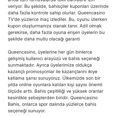
veriyor. Bu şekilde, bahisçiler kuponları üzerinde
daha fazla kontrole sahip olurlar. Queencasino
TV’de yüzlerce maç izlediler. Bu, oyunu izlerken
kupon oluşturmanıza olanak tanır. Adil olmak
gerekirse, daha fazla oyuna erişen üyelerin bu
şekilde daha mutlu olacağı garanti
Queencasino, üyelerine her gün binlerce
gelişmiş kullanıcı arayüzü ve bahis seçeneği
sunmaktadır. Ayrıca üyelerimize oldukça
kazançlı promosyonlar ile kazançlarını ikiye
katlama şansı sunuyoruz. Ülkemizde son bir
yılda online oyunlara katılan kişi sayısı önemli
ölçüde arttı. Bahis çeşitliliği ve yüksek oranlar
kesinlikle sebeplerden biridir. Queencasino
Bahis, onlarca spor dalında yüzlerce bahis
seçeneği sunuyor.