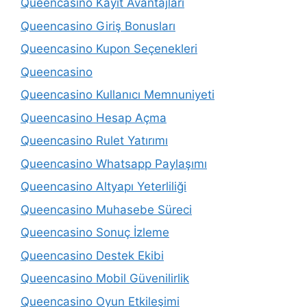
Queencasino Kayıt Avantajları
Queencasino Giriş Bonusları
Queencasino Kupon Seçenekleri
Queencasino
Queencasino Kullanıcı Memnuniyeti
Queencasino Hesap Açma
Queencasino Rulet Yatırımı
Queencasino Whatsapp Paylaşımı
Queencasino Altyapı Yeterliliği
Queencasino Muhasebe Süreci
Queencasino Sonuç İzleme
Queencasino Destek Ekibi
Queencasino Mobil Güvenilirlik
Queencasino Oyun Etkileşimi