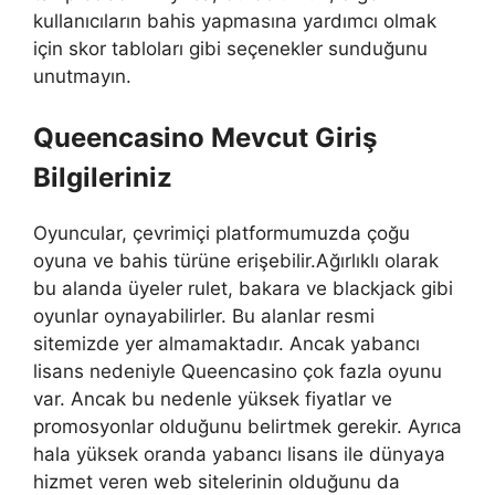
kullanıcıların bahis yapmasına yardımcı olmak
için skor tabloları gibi seçenekler sunduğunu
unutmayın.
Queencasino Mevcut Giriş
Bilgileriniz
Oyuncular, çevrimiçi platformumuzda çoğu
oyuna ve bahis türüne erişebilir.Ağırlıklı olarak
bu alanda üyeler rulet, bakara ve blackjack gibi
oyunlar oynayabilirler. Bu alanlar resmi
sitemizde yer almamaktadır. Ancak yabancı
lisans nedeniyle Queencasino çok fazla oyunu
var. Ancak bu nedenle yüksek fiyatlar ve
promosyonlar olduğunu belirtmek gerekir. Ayrıca
hala yüksek oranda yabancı lisans ile dünyaya
hizmet veren web sitelerinin olduğunu da