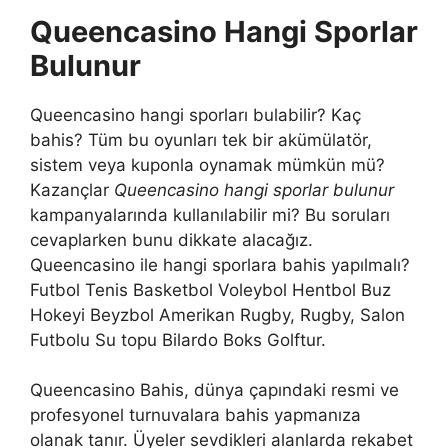
Queencasino Hangi Sporlar
Bulunur
Queencasino hangi sporları bulabilir? Kaç
bahis? Tüm bu oyunları tek bir akümülatör,
sistem veya kuponla oynamak mümkün mü?
Kazançlar
Queencasino hangi sporlar bulunur
kampanyalarında kullanılabilir mi? Bu soruları
cevaplarken bunu dikkate alacağız.
Queencasino ile hangi sporlara bahis yapılmalı?
Futbol Tenis Basketbol Voleybol Hentbol Buz
Hokeyi Beyzbol Amerikan Rugby, Rugby, Salon
Futbolu Su topu Bilardo Boks Golftur.
Queencasino Bahis, dünya çapındaki resmi ve
profesyonel turnuvalara bahis yapmanıza
olanak tanır. Üyeler sevdikleri alanlarda rekabet